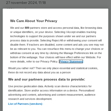
27 november 2024
,
11:18
458 keer gelezen
Een groep jonge Inflammatory Bowel
We Care About Your Privacy
Diseases (IBD)-artsen van de stichting
We and our
889
partners store and access personal data, like browsing data
or unique identifiers, on your device. Selecting I Accept enables tracking
GUTS roept op tot meer financiering voor
technologies to support the purposes shown under we and our partners
process data to provide. Selecting Reject All or withdrawing your consent will
wetenschappelijk onderzoek naar betere
disable them. If trackers are disabled, some content and ads you see may not
be as relevant to you. You can resurface this menu to change your choices or
behandelingen.
withdraw consent at any time by clicking the Manage Preferences link on the
bottom of the webpage. Your choices will have effect within our Website. For
more details, refer to our Privacy Policy.
Privacy Statement
De financiering voor onderzoek naar
Would you rather not? Then we only place essential and statistical cookies,
these do not record any data about you as a person
chronische darmziekten blijft, volgens de
We and our partners process data to provide:
artsen, ver achter bij die voor andere grote
Use precise geolocation data. Actively scan device characteristics for
gezondheidsproblemen, zoals kanker of
identification. Store and/or access information on a device. Personalised
advertising and content, advertising and content measurement, audience
hart- en vaatziekten.
research and services development.
List of Partners (vendors)