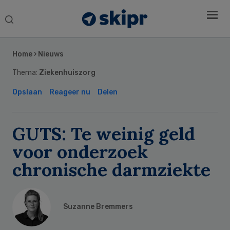
Search
this
Secondary
website
Sidebar
Home
›
Nieuws
Thema:
Ziekenhuiszorg
Opslaan
Reageer nu
Delen
GUTS: Te weinig geld
voor onderzoek
chronische darmziekte
Suzanne Bremmers