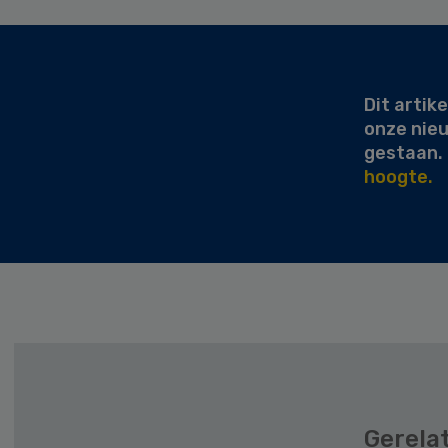
Secondary
Sidebar
Dit artike
onze nie
gestaan.
hoogte.
Gerela