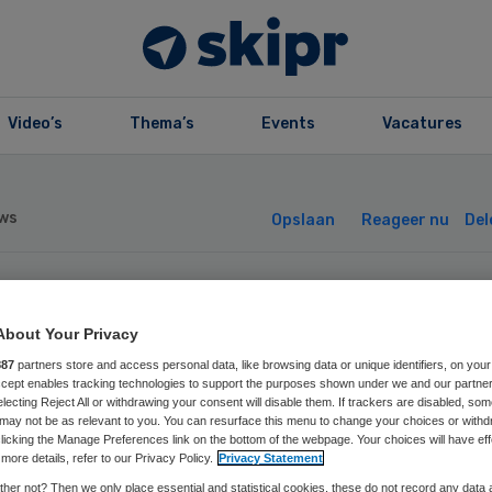
Video’s
Thema’s
Events
Vacatures
ws
Opslaan
Reageer nu
Del
gaZiekenhuis
About Your Privacy
887
partners store and access personal data, like browsing data or unique identifiers, on your
ceert app voor
Accept enables tracking technologies to support the purposes shown under we and our partne
electing Reject All or withdrawing your consent will disable them. If trackers are disabled, so
may not be as relevant to you. You can resurface this menu to change your choices or withd
likliniekbezoek
licking the Manage Preferences link on the bottom of the webpage. Your choices will have eff
more details, refer to our Privacy Policy.
Privacy Statement
her not? Then we only place essential and statistical cookies, these do not record any data