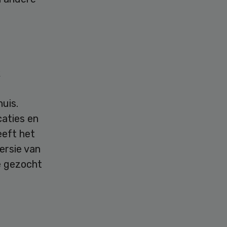
k
uis.
caties en
eeft het
ersie van
e gezocht