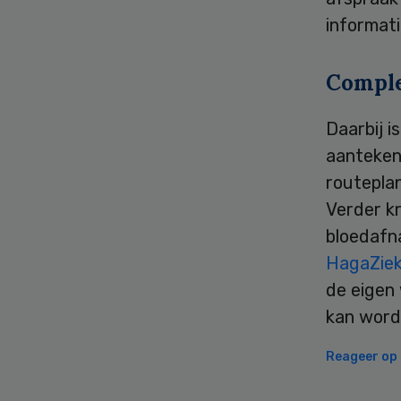
informati
Comple
Daarbij i
aanteken
routeplan
Verder kr
bloedafn
HagaZiek
de eigen
kan word
Reageer op d