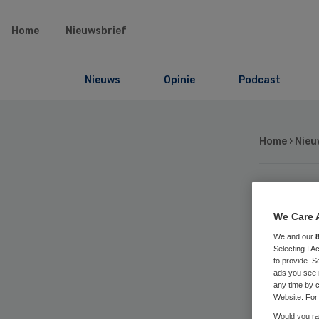
Home
Nieuwsbrief
Nieuws
Opinie
Podcast
Home
›
Nieu
Ha
We Care 
We and our
lan
Selecting I 
to provide. S
ads you see 
po
any time by c
Website. For 
Would you rat