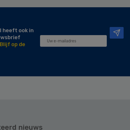
l heeft ook in
uwsbrief
Blijf op de
teerd nieuws