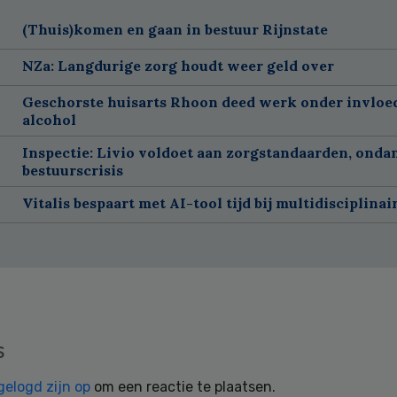
(Thuis)komen en gaan in bestuur Rijnstate
NZa: Langdurige zorg houdt weer geld over
Geschorste huisarts Rhoon deed werk onder invloe
alcohol
Inspectie: Livio voldoet aan zorgstandaarden, onda
bestuurscrisis
Vitalis bespaart met AI-tool tijd bij multidisciplinai
s
gelogd zijn op
om een reactie te plaatsen.