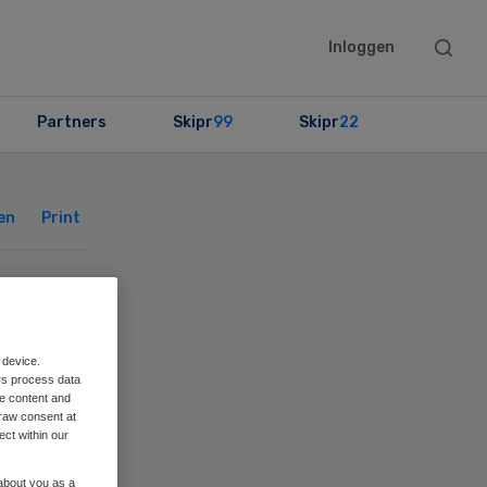
Searc
Inloggen
this
websit
Partners
Skipr
99
Skipr
22
Primary
Sidebar
en
Print
 device.
rs process data
me content and
raw consent at
ect within our
 about you as a