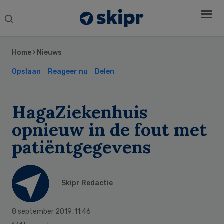
Search
this
Secondary
website
Sidebar
Home
›
Nieuws
Opslaan
Reageer nu
Delen
HagaZiekenhuis
opnieuw in de fout met
patiëntgegevens
Skipr Redactie
8 september 2019
,
11:46