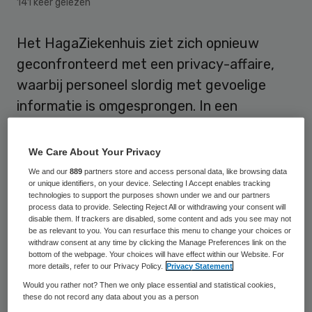
141 keer gelezen
Het HagaZiekenhuis ziet zich opnieuw
geconfronteerd met een privacy-affaire,
waarbij personeel slordig met gevoelige
informatie is omgesprongen. In een
winkelwagentje van een supermarkt in
Rijswijk is een dienstoverdracht van een
We Care About Your Privacy
verpleegafdeling van het HagaZiekenhuis
We and our
889
partners store and access personal data, like browsing data
or unique identifiers, on your device. Selecting I Accept enables tracking
gevonden mer daarop de patiëntgegevens
technologies to support the purposes shown under we and our partners
van 19 personen.
process data to provide. Selecting Reject All or withdrawing your consent will
disable them. If trackers are disabled, some content and ads you see may not
be as relevant to you. You can resurface this menu to change your choices or
De papieren dienstoverdrachten zijn
withdraw consent at any time by clicking the Manage Preferences link on the
bottom of the webpage. Your choices will have effect within our Website. For
gebruikt als boodschappenlijstje, zo meldt
more details, refer to our Privacy Policy.
Privacy Statement
Omroep West
, maar ze bevatten ook
Would you rather not? Then we only place essential and statistical cookies,
these do not record any data about you as a person
gedetailleerde lijsten met namen,