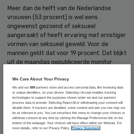
Meer dan de helft van de Nederlandse
vrouwen (53 procent) is wel eens
ongewenst gezoend of seksueel
aangeraakt of heeft ervaring met ernstiger
vormen van seksueel geweld. Voor de
mannen geldt dat voor 19 procent. Dat blijkt
uit de maandag gepubliceerde monitor
seksuele gezondheid 2017 van
kenniscentrum Rutgers.
We Care About Your Privacy
We and our
889
partners store and access personal data, like browsing data
or unique identifiers, on your device. Selecting I Accept enables tracking
Aan het onderzoek, dat eens in de vier jaar
technologies to support the purposes shown under we and our partners
wordt uitgevoerd, deden 17 duizend
process data to provide. Selecting Reject All or withdrawing your consent will
disable them. If trackers are disabled, some content and ads you see may not
Nederlanders van achttien tot tachtig jaar
be as relevant to you. You can resurface this menu to change your choices or
withdraw consent at any time by clicking the Manage Preferences link on the
oud mee. Over het algemeen blijken
bottom of the webpage. Your choices will have effect within our Website. For
more details, refer to our Privacy Policy.
Privacy Statement
Nederlanders tevreden te zijn over hun