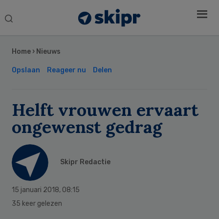
Search
this
Secondary
website
Sidebar
Home
›
Nieuws
Opslaan
Reageer nu
Delen
Helft vrouwen ervaart
ongewenst gedrag
Skipr Redactie
15 januari 2018
,
08:15
35 keer gelezen