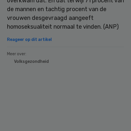
overkwam dat. En dat terwijl 71 procent van
de mannen en tachtig procent van de
vrouwen desgevraagd aangeeft
homoseksualiteit normaal te vinden. (ANP)
Reageer op dit artikel
Meer over:
Volksgezondheid
Primary
Sidebar