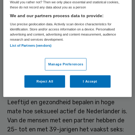
Would you rather not? Then we only place essential and statistical cookies,
seksleven. Ruim 92 procent van de mannen
these do not record any data about you as a person
en driekwart van de vrouwen geniet
We and our partners process data to provide:
doorgaans “erg” van de seks, zo zeggen ze
Use precise geolocation data. Actively scan device characteristics for
identification. Store and/or access information on a device. Personalised
zelf. Als mensen ontevreden zijn, ligt dat
advertising and content, advertising and content measurement, audience
research and services development.
meestal niet aan de kwaliteit van het
List of Partners (vendors)
seksleven maar aan de frequentie. Seksuele
problemen spelen vooral bij mannen boven
Manage Preferences
de zeventig (onder meer erectieproblemen)
en vrouwen onder de vijfentwintig
Reject All
I Accept
(bijvoorbeeld pijn bij het vrijen).
Leeftijd en gezondheid bepalen in hoge
mate hoe seksueel actief de Nederlander is.
Van de mensen met een partner hebben de
25- tot en met 39-jarigen het vaakst seks: