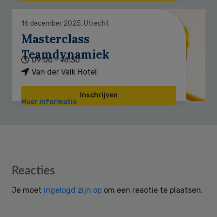
16 december 2025, Utrecht
Masterclass
Teamdynamiek
09:00 - 16:30
Van der Valk Hotel
Inschrijven
Meer informatie
Reader
Reacties
Interactions
Je moet
ingelogd zijn op
om een reactie te plaatsen.