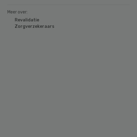
Meer over:
Revalidatie
Zorgverzekeraars
Primary
Sidebar