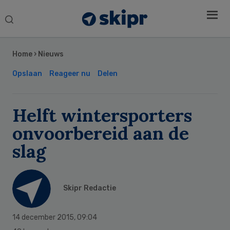
Search
this
Secondary
website
Sidebar
Home
›
Nieuws
Opslaan
Reageer nu
Delen
Helft wintersporters
onvoorbereid aan de
slag
Skipr Redactie
14 december 2015
,
09:04