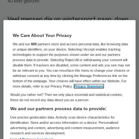
40 keer gelezen
Veel mensen die op wintersport gaan, doen
dat onvoorbereid. In aanloop naar hun
We Care About Your Privacy
vakantie oefenen de meeste skiërs en
We and our
889
partners store and access personal data, like browsing data
snowboarders helemaal niet, zo blijkt
or unique identifiers, on your device. Selecting I Accept enables tracking
maandag uit onderzoek van TNS Nipo.
technologies to support the purposes shown under we and our partners
process data to provide. Selecting Reject All or withdrawing your consent will
disable them. If trackers are disabled, some content and ads you see may not
53 procent van de wintersporters zegt zich
be as relevant to you. You can resurface this menu to change your choices or
withdraw consent at any time by clicking the Manage Preferences link on the
niet fysiek voor te bereiden. Bij de jongeren
bottom of the webpage. Your choices will have effect within our Website. For
more details, refer to our Privacy Policy.
Privacy Statement
is dat 59 procent. Jaarlijks keren
Would you rather not? Then we only place essential and statistical cookies,
honderden mensen met een botbreuk of
these do not record any data about you as a person
een andere blessure terug van wintersport.
We and our partners process data to provide:
Use precise geolocation data. Actively scan device characteristics for
identification. Store and/or access information on a device. Personalised
“Een week wintersporten vraagt vaak meer
advertising and content, advertising and content measurement, audience
van je lichaam dan je denkt. Ook als je al
research and services development.