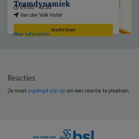
Teamdynamiek
09:00 - 16:30
Van der Valk Hotel
Inschrijven
Meer informatie
Reader
Reacties
Interactions
Je moet
ingelogd zijn op
om een reactie te plaatsen.