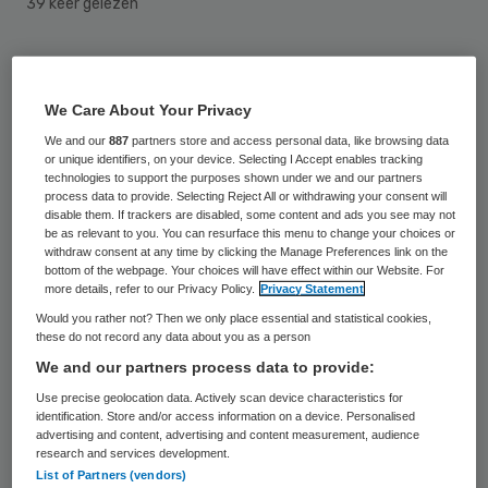
39 keer gelezen
Op 15 september heeft
hervorminglangdurigezorg.nl de Helpdesk
We Care About Your Privacy
Zorgaanbieders Hlz gelanceerd. Deze geeft
We and our
887
partners store and access personal data, like browsing data
or unique identifiers, on your device. Selecting I Accept enables tracking
snel informatie aan zorgaanbieders in de
technologies to support the purposes shown under we and our partners
sectoren GGZ, GHZ en VVT.
process data to provide. Selecting Reject All or withdrawing your consent will
disable them. If trackers are disabled, some content and ads you see may not
be as relevant to you. You can resurface this menu to change your choices or
De
Helpdesk Zorgaanbieders Hlz
geeft snel
withdraw consent at any time by clicking the Manage Preferences link on the
bottom of the webpage. Your choices will have effect within our Website. For
toegang tot relevante informatie over de
more details, refer to our Privacy Policy.
Privacy Statement
transities. Daarnaast kunnen bezoekers
Would you rather not? Then we only place essential and statistical cookies,
these do not record any data about you as a person
telefonisch of digitaal hun vraag stellen of
We and our partners process data to provide:
kijken onder de FAQ’s.
Use precise geolocation data. Actively scan device characteristics for
identification. Store and/or access information on a device. Personalised
advertising and content, advertising and content measurement, audience
Draaiboek
research and services development.
List of Partners (vendors)