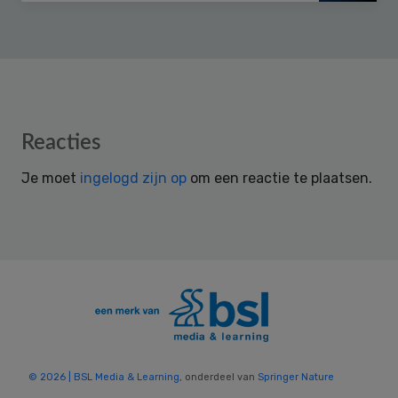
Reader
Reacties
Interactions
Je moet
ingelogd zijn op
om een reactie te plaatsen.
© 2026 | BSL Media & Learning
, onderdeel van
Springer Nature