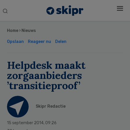
Search
this
Secondary
website
Sidebar
Home
›
Nieuws
Opslaan
Reageer nu
Delen
Helpdesk maakt
zorgaanbieders
’transitieproof’
Skipr Redactie
15 september 2014
,
09:26