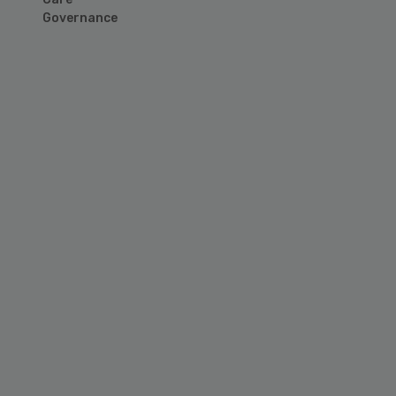
Governance
Primary
Sidebar