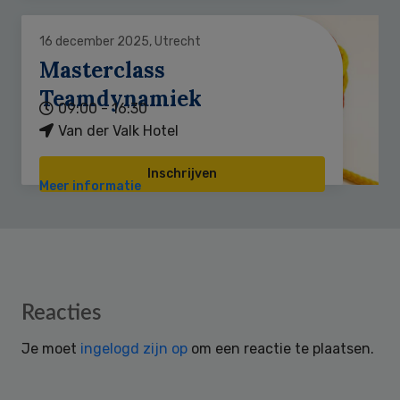
16 december 2025, Utrecht
Masterclass
Teamdynamiek
09:00 - 16:30
Van der Valk Hotel
Inschrijven
Meer informatie
Reader
Reacties
Interactions
Je moet
ingelogd zijn op
om een reactie te plaatsen.