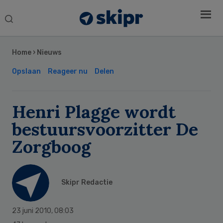
Search
this
Secondary
website
Sidebar
Home
›
Nieuws
Opslaan
Reageer nu
Delen
Henri Plagge wordt
bestuursvoorzitter De
Zorgboog
Skipr Redactie
23 juni 2010
,
08:03