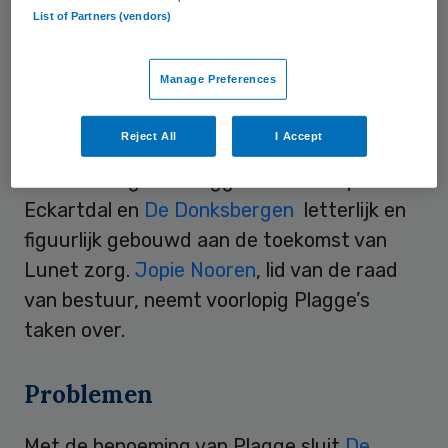
List of Partners (vendors)
fuseerden in 2008 geleid tot
Lunet zorg.
Lunet zorg biedt een gevarieerd aanbod
Manage Preferences
aan zorg en ondersteuning aan circa 2500
mensen met een beperking in de regio
Reject All
I Accept
Zuidoost Brabant. De afgelopen jaren is er
onder leiding van Plagge in de woonparken
Eckartdal en
De Donksbergen
letterlijk en
figuurlijk gebouwd aan de toekomst van
Lunet zorg.
Jopie Nooren
, lid van de raad
van bestuur, neemt voorlopig Plagge’s
taken over.
Problemen
Met de benoeming van Plagge sluit
De