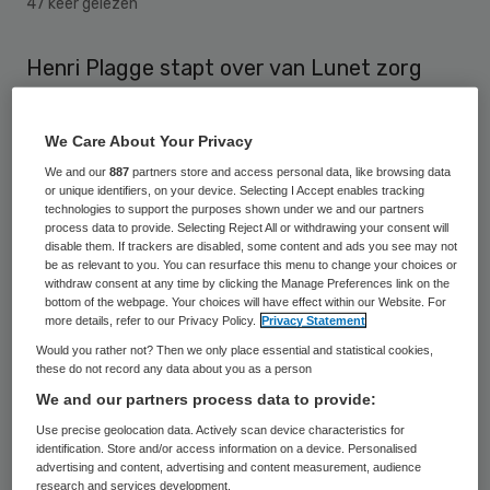
47 keer gelezen
Henri Plagge stapt over van Lunet zorg
naar De Zorgboog in Bakel, waar hij eind
september als voorzitter van de raad van
We Care About Your Privacy
bestuur aan de slag gaat. Plagge neemt het
We and our
887
partners store and access personal data, like browsing data
or unique identifiers, on your device. Selecting I Accept enables tracking
stokje van interim-bestuurder Carla
technologies to support the purposes shown under we and our partners
Peeters over.
process data to provide. Selecting Reject All or withdrawing your consent will
disable them. If trackers are disabled, some content and ads you see may not
be as relevant to you. You can resurface this menu to change your choices or
withdraw consent at any time by clicking the Manage Preferences link on the
Bouwen
bottom of the webpage. Your choices will have effect within our Website. For
more details, refer to our Privacy Policy.
Privacy Statement
Would you rather not? Then we only place essential and statistical cookies,
Plagge is acht jaar geleden begonnen als
these do not record any data about you as a person
bestuurder van de Plaatse. In 2006 ging de
We and our partners process data to provide:
Plaatse samenwerken met de stichting
Use precise geolocation data. Actively scan device characteristics for
identification. Store and/or access information on a device. Personalised
Meare in de M&P zorggroep. De twee
advertising and content, advertising and content measurement, audience
aanbieders van gehandicaptenzorg
research and services development.