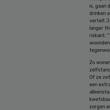
is, gaan 
drinken a
vertelt 
langer t
riskant.
woonden m
tegenwoo
Zo wonen
zelfstan
Of ze ze
een extr
alleensta
kwetsbaa
zorgen en