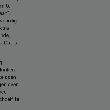
ra te
aan”,
nwoordig
xtra
unde,
. Dat is
g
rinken.
ze doen
gen over
veel
chzelf te