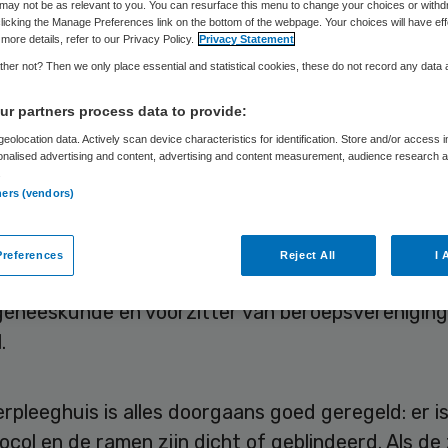
rpleeghuisbewon
may not be as relevant to you. You can resurface this menu to change your choices or withd
licking the Manage Preferences link on the bottom of the webpage. Your choices will have eff
more details, refer to our Privacy Policy.
Privacy Statement
her not? Then we only place essential and statistical cookies, these do not record any data
r partners process data to provide:
Skipr Redactie
23 juni 2026
,
14:49
1234 keer gelezen
eolocation data. Actively scan device characteristics for identification. Store and/or access 
onalised advertising and content, advertising and content measurement, audience research 
.
warme dagen lopen niet de verpleeghuisbewoners
ners (vendors)
nog zelfstandig wonende ouderen het grootste ris
un zelfstandigheid is het veel lastiger om hen de
references
Reject All
I 
elpen. Dat vertelt Jacqueline de Groot, specialist
eneeskunde en voorzitter van beroepsvereniging
.
erpleeghuis is alles doorgaans goed geregeld: er i
ocol en de ramen zijn dicht of geblindeerd. Als d