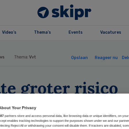
Video’s
Thema’s
Events
Vacatures
ws
Thema:
Vvt
Opslaan
Reageer nu
Del
te groter risico
or thuiswonende
About Your Privacy
dere dan voor
887
partners store and access personal data, like browsing data or unique identifiers, on your
Accept enables tracking technologies to support the purposes shown under we and our partne
electing Reject All or withdrawing your consent will disable them. If trackers are disabled, so