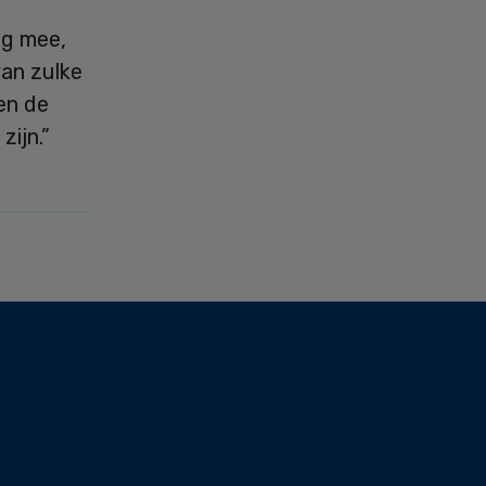
og mee,
van zulke
en de
zijn.”