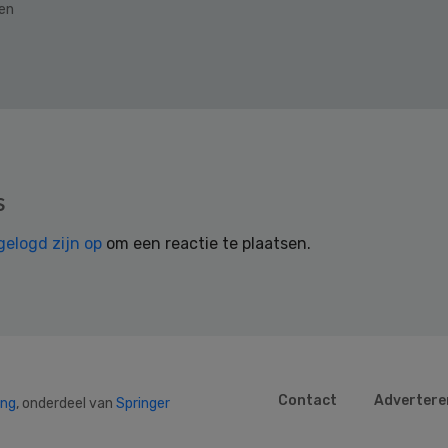
den
s
gelogd zijn op
om een reactie te plaatsen.
Contact
Advertere
ing
, onderdeel van
Springer