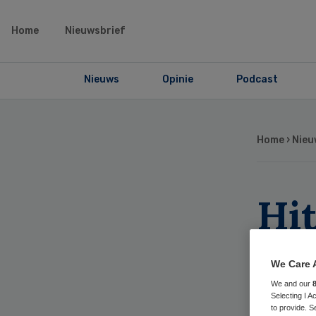
Home
Nieuwsbrief
Nieuws
Opinie
Podcast
Home
›
Nieu
Hit
vo
We Care 
ou
We and our
Selecting I 
to provide. S