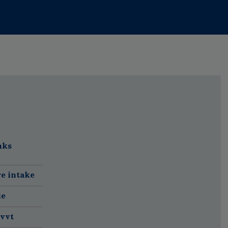
nks
re intake
ie
 vvt