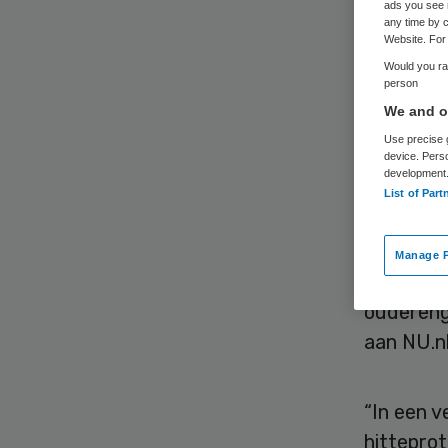
ve
ads you see 
any time by c
Website. For 
Would you rat
person
We and ou
Use precise g
device. Pers
development
Op deze 
List of Part
juist de 
Vanwege h
Manage P
door te h
oudereng
aan NU.nl
“In een v
hitteprot