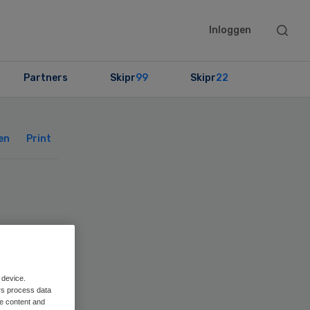
Searc
Inloggen
this
websit
Partners
Skipr
99
Skipr
22
Primary
Sidebar
en
Print
 device.
rs process data
me content and