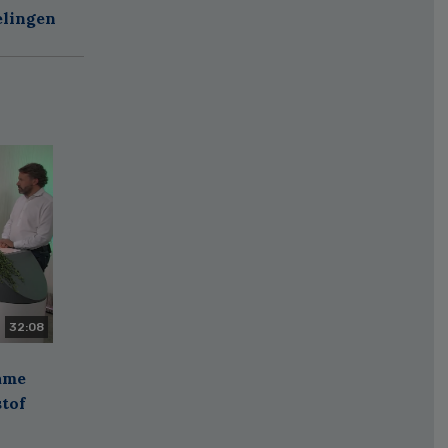
elingen
32:08
zame
stof