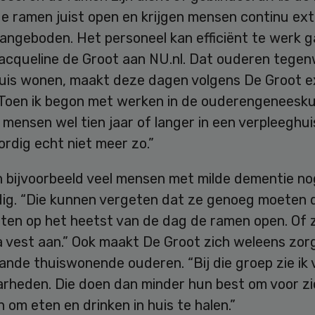
de ramen juist open en krijgen mensen continu ext
angeboden. Het personeel kan efficiënt te werk g
Jacqueline de Groot aan NU.nl. Dat ouderen tege
huis wonen, maakt deze dagen volgens De Groot e
 “Toen ik begon met werken in de ouderengeneesk
ensen wel tien jaar of langer in een verpleeghuis
rdig echt niet meer zo.”
 bijvoorbeeld veel mensen met milde dementie no
dig. “Die kunnen vergeten dat ze genoeg moeten d
tten op het heetst van de dag de ramen open. Of 
a vest aan.” Ook maakt De Groot zich weleens zor
ande thuiswonende ouderen. “Bij die groep zie ik 
rheden. Die doen dan minder hun best om voor zi
 om eten en drinken in huis te halen.”