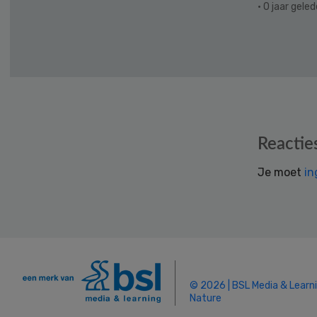
· 0 jaar gele
Reader
Reactie
Interactions
Je moet
in
© 2026 | BSL Media & Learn
Nature