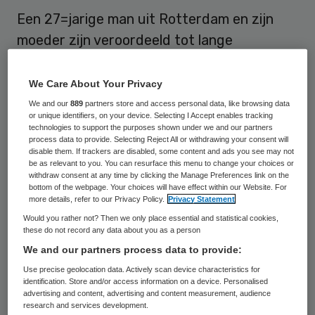
Een 27=jarige man uit Rotterdam en zijn
moeder zijn veroordeeld tot lange
gevangenisstraffen wegens zorgfraude en
witwassen. De man kreeg twee jaar cel, zijn
We Care About Your Privacy
moeder vijftien maanden. De vader krijgt
We and our
889
partners store and access personal data, like browsing data
or unique identifiers, on your device. Selecting I Accept enables tracking
een werkstraf van 120 uur. De daders
technologies to support the purposes shown under we and our partners
process data to provide. Selecting Reject All or withdrawing your consent will
kregen ook een beroepsverbod opgelegd.
disable them. If trackers are disabled, some content and ads you see may not
be as relevant to you. You can resurface this menu to change your choices or
withdraw consent at any time by clicking the Manage Preferences link on the
Dat meldt de Inspectie SZW op haar
bottom of the webpage. Your choices will have effect within our Website. For
website
. Het trio heeft voor meer dan een
more details, refer to our Privacy Policy.
Privacy Statement
Would you rather not? Then we only place essential and statistical cookies,
miljoen aan pgb-gelden verdonkeremaant.
these do not record any data about you as a person
De Rotterdammer pinde telkens grote
We and our partners process data to provide:
bedragen die hij vervolgens in eigen zak
Use precise geolocation data. Actively scan device characteristics for
identification. Store and/or access information on a device. Personalised
stak. Hij kocht hiermee onder meer auto’s
advertising and content, advertising and content measurement, audience
en dure horloges.
research and services development.