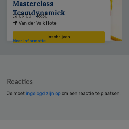
Masterclass
Teamdynamiek
09:00 - 16:30
Van der Valk Hotel
Inschrijven
Meer informatie
Reader
Reacties
Interactions
Je moet
ingelogd zijn op
om een reactie te plaatsen.