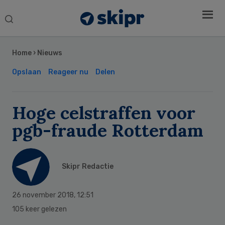
Search
this
Secondary
website
Sidebar
Home
›
Nieuws
Opslaan
Reageer nu
Delen
Hoge celstraffen voor
pgb-fraude Rotterdam
Skipr Redactie
26 november 2018
,
12:51
105 keer gelezen