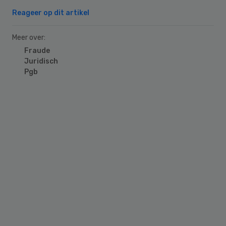
Reageer op dit artikel
Meer over:
Fraude
Juridisch
Pgb
Primary
Sidebar