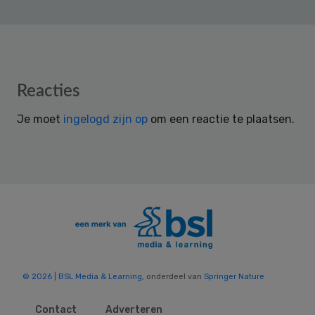
Reader
Reacties
Interactions
Je moet
ingelogd zijn op
om een reactie te plaatsen.
© 2026 | BSL Media & Learning
, onderdeel van
Springer Nature
Contact
Adverteren