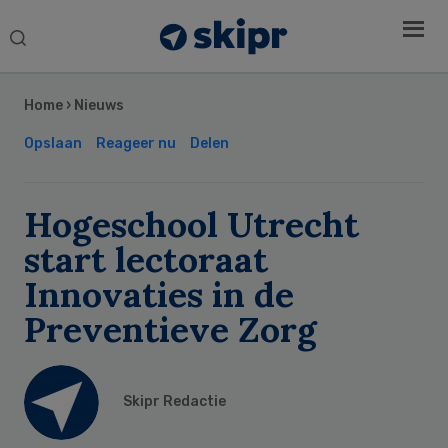
Search
this
Secondary
website
Sidebar
Home
›
Nieuws
Opslaan
Reageer nu
Delen
Hogeschool Utrecht
start lectoraat
Innovaties in de
Preventieve Zorg
Skipr Redactie