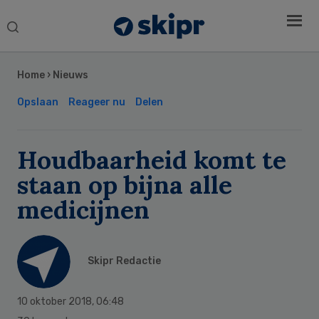
Search
this
Secondary
website
Sidebar
Home
›
Nieuws
Opslaan
Reageer nu
Delen
Houdbaarheid komt te
staan op bijna alle
medicijnen
Skipr Redactie
10 oktober 2018
,
06:48