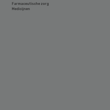
Farmaceutische zorg
Medicijnen
Primary
Sidebar