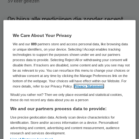
39 keer gelezen
Op bijna alle medicijnen die zonder recept
verkrijgbaar zijn, staat binnenkort hoelang
We Care About Your Privacy
je het aangebroken middel kunt gebruiken.
We and our
889
partners store and access personal data, like browsing data
In 2015 stond die informatie nog maar op 10
or unique identifiers, on your device. Selecting I Accept enables tracking
procent van de middelen, in 2018 loopt dat
technologies to support the purposes shown under we and our partners
process data to provide. Selecting Reject All or withdrawing your consent will
op tot 92 procent, meldt het College ter
disable them. If trackers are disabled, some content and ads you see may not
be as relevant to you. You can resurface this menu to change your choices or
Beoordeling van Geneesmiddelen (CBG).
withdraw consent at any time by clicking the Manage Preferences link on the
bottom of the webpage. Your choices will have effect within our Website. For
more details, refer to our Privacy Policy.
Privacy Statement
Het college riep fabrikanten op in actie te
Would you rather not? Then we only place essential and statistical cookies,
komen nadat uit onderzoek van de
these do not record any data about you as a person
Consumentenbond naar voren kwam dat
We and our partners process data to provide:
het voor mensen onduidelijk was tot
Use precise geolocation data. Actively scan device characteristics for
identification. Store and/or access information on a device. Personalised
wanneer ze bijvoorbeeld een geopend flesje
advertising and content, advertising and content measurement, audience
research and services development.
hoestdrank verantwoord konden gebruiken.