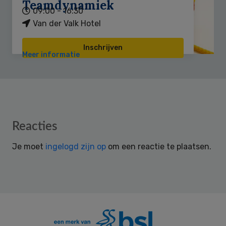
Teamdynamiek
09:00 - 16:30
Van der Valk Hotel
Inschrijven
Meer informatie
Reader
Reacties
Interactions
Je moet
ingelogd zijn op
om een reactie te plaatsen.