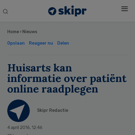
Search
this
Secondary
website
Sidebar
Home
›
Nieuws
Opslaan
Reageer nu
Delen
Huisarts kan
informatie over patiënt
online raadplegen
Skipr Redactie
4 april 2016
,
12:46