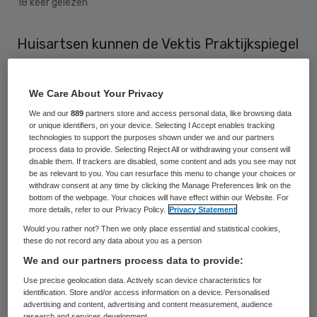
18 keer gelezen
Huisartsen kunnen de Vektis Praktijkspiegel
2016 online raadplegen. Die krijgen
daardoor zogenaamde spiegelinformatie
We Care About Your Privacy
over hun praktijk: inzicht in het zorggebruik
We and our
889
partners store and access personal data, like browsing data
van hun patiënten en een vergelijking
or unique identifiers, on your device. Selecting I Accept enables tracking
technologies to support the purposes shown under we and our partners
daarvan met het landelijke beeld.
process data to provide. Selecting Reject All or withdrawing your consent will
disable them. If trackers are disabled, some content and ads you see may not
be as relevant to you. You can resurface this menu to change your choices or
Vektis leidt de Praktijkspiegel af uit data
withdraw consent at any time by clicking the Manage Preferences link on the
bottom of the webpage. Your choices will have effect within our Website. For
over de gedeclareerde zorg in Nederland.
more details, refer to our Privacy Policy.
Privacy Statement
Omdat het gevoelige informatie betreft, is
Would you rather not? Then we only place essential and statistical cookies,
these do not record any data about you as a person
de Praktijkspiegel alleen toegankelijk voor
We and our partners process data to provide:
de betreffende huisartspraktijk. Die kunnen
Use precise geolocation data. Actively scan device characteristics for
de Praktijkspiegel downloaden via
de
identification. Store and/or access information on a device. Personalised
advertising and content, advertising and content measurement, audience
nieuwe Vektis-website
, een beveiligd online-
research and services development.