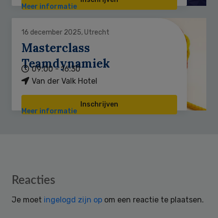
Meer informatie
16 december 2025, Utrecht
Masterclass
Teamdynamiek
09:00 - 16:30
Van der Valk Hotel
Inschrijven
Meer informatie
Reader
Reacties
Interactions
Je moet
ingelogd zijn op
om een reactie te plaatsen.