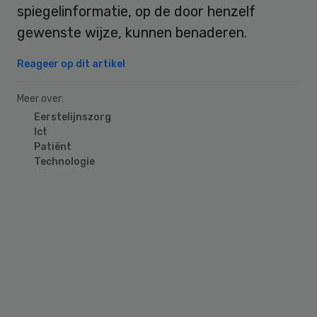
spiegelinformatie, op de door henzelf
gewenste wijze, kunnen benaderen.
Reageer op dit artikel
Meer over:
Eerstelijnszorg
Ict
Patiënt
Technologie
Primary
Sidebar