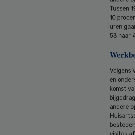
Tussen 1
10 procen
uren gaa
53 naar 
Werkbe
Volgens V
en onders
komst va
bijgedra
andere o
Huisarts
besteden
visites a