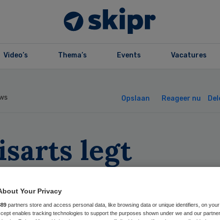
Video’s
Thema’s
Events
Vacatures
ws
Opslaan
Reageer nu
Del
sarts legt
drovende richtlij
About Your Privacy
st zich neer
889
partners store and access personal data, like browsing data or unique identifiers, on your
Accept enables tracking technologies to support the purposes shown under we and our partne