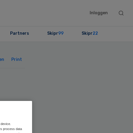
Searc
Inloggen
this
websit
Partners
Skipr
99
Skipr
22
Primary
Sidebar
en
Print
n
 device.
rs process data