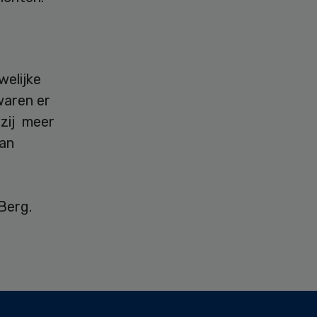
welijke
waren er
 zij meer
dan
e
Berg.