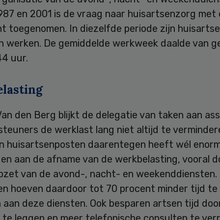
987 en 2001 is de vraag naar huisartsenzorg met
t toegenomen. In diezelfde periode zijn huisarts
n werken. De gemiddelde werkweek daalde van g
44 uur.
lasting
an den Berg blijkt de delegatie van taken aan as
teuners de werklast lang niet altijd te verminder
n huisartsenposten daarentegen heeft wél enor
gen aan de afname van de werkbelasting, vooral d
pzet van de avond-, nacht- en weekenddiensten.
en hoeven daardoor tot 70 procent minder tijd te
 aan deze diensten. Ook besparen artsen tijd doo
f te leggen en meer telefonische consulten te verr