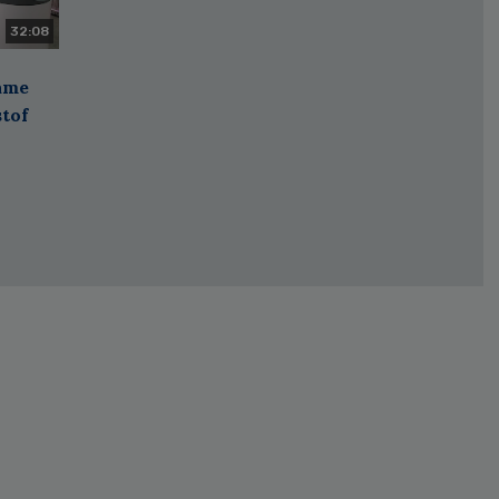
32:08
zame
stof