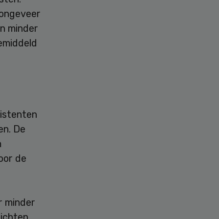
 ongeveer
en minder
emiddeld
sistenten
en. De
m
oor de
r minder
ichten.