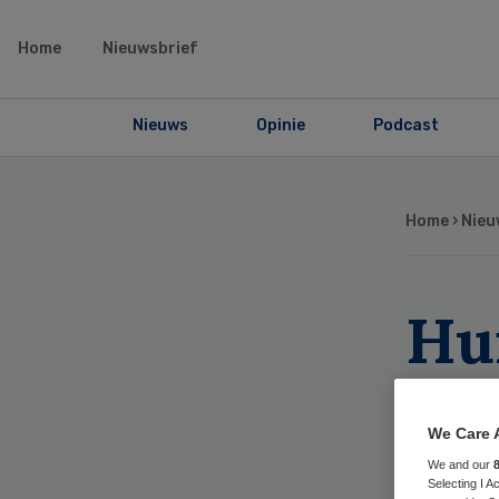
Home
Nieuwsbrief
Nieuws
Opinie
Podcast
Home
›
Nieu
Hui
tij
We Care 
naa
We and our
Selecting I 