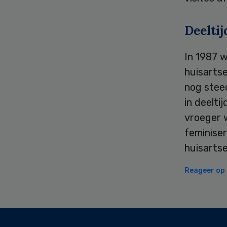
Deeltij
In 1987 w
huisartse
nog stee
in deelt
vroeger 
feminiser
huisartse
Reageer op d
Secondary
Sidebar