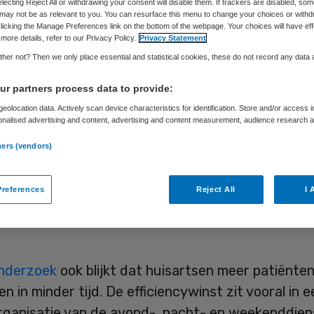
electing Reject All or withdrawing your consent will disable them. If trackers are disabled, so
may not be as relevant to you. You can resurface this menu to change your choices or withd
licking the Manage Preferences link on the bottom of the webpage. Your choices will have eff
more details, refer to our Privacy Policy.
Privacy Statement
Skipr Redactie
11 juni 2010
,
10:12
24 keer gelezen
her not? Then we only place essential and statistical cookies, these do not record any data
r partners process data to provide:
n leggen professionele richtlijnen naast zich nee
eolocation data. Actively scan device characteristics for identification. Store and/or access 
onalised advertising and content, advertising and content measurement, audience research 
eze extra tijd kosten. Aanbevelingen die wel tijd
.
 worden wel gevolgd. Dit blijkt uit NIVEL-onderz
ners (vendors)
elasting van huisartsen, waarop Michael van den
de bij Tranzo aan de universiteit van Tilburg.
references
Reject All
I 
nderzoek
ook blijkt dat huisartsen meer patiënte
n in minder tijd. De efficiencywinst zit vooral in e
rganisatie van de avond-, nacht- en weekenddien