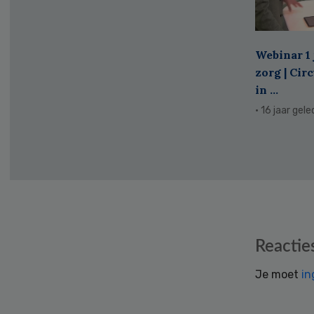
Webinar 1 
zorg | Cir
in ...
· 16 jaar gel
Reader
Reactie
Interactions
Je moet
in