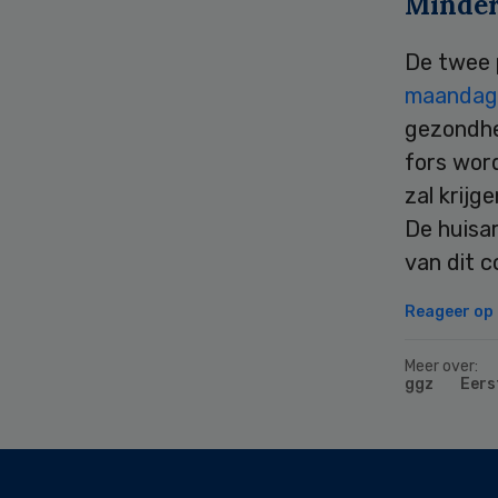
Minder
De twee 
maandag 
gezondhei
fors word
zal krijg
De huisar
van dit 
Reageer op d
Meer over:
ggz
Eers
Secondary
Sidebar