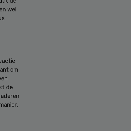
dat de
en wel
us
reactie
nant om
een
kt de
enaderen
manier,