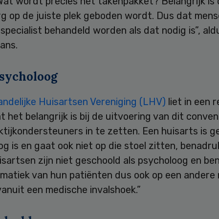
at wordt precies het takenpakket? Belangrijk is 
rg op de juiste plek geboden wordt. Dus dat mens
specialist behandeld worden als dat nodig is”, ald
ans.
sycholoog
andelijke Huisartsen Vereniging (LHV)
liet in een 
 het belangrijk is bij de uitvoering van dit conve
tijkondersteuners in te zetten. Een huisarts is g
g is en gaat ook niet op die stoel zitten, benadru
isartsen zijn niet geschoold als psycholoog en b
ematiek van hun patiënten dus ook op een andere 
vanuit een medische invalshoek.”