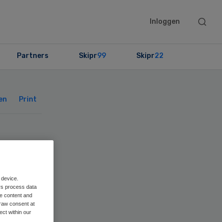
Searc
Inloggen
this
websit
Partners
Skipr
99
Skipr
22
Primary
Sidebar
en
Print
eld
rg
 device.
rs process data
me content and
raw consent at
ect within our