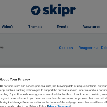
Video’s
Thema’s
Events
Vacatures
ws
Opslaan
Reageer nu
Del
sarts wil meer g
About Your Privacy
r geestelijke zo
887
partners store and access personal data, like browsing data or unique identifiers, on your
Accept enables tracking technologies to support the purposes shown under we and our partne
electing Reject All or withdrawing your consent will disable them. If trackers are disabled, so
may not be as relevant to you. You can resurface this menu to change your choices or withd
licking the Manage Preferences link on the bottom of the webpage. Your choices will have eff
more details, refer to our Privacy Policy.
Privacy Statement