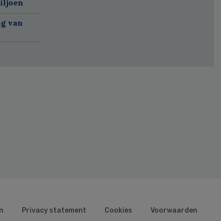
iljoen
ng van
n
Privacy statement
Cookies
Voorwaarden