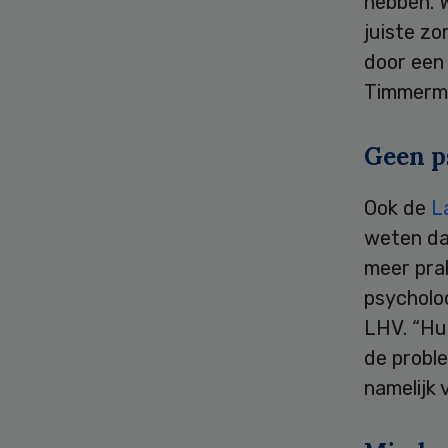
hebben. W
juiste zo
door een 
Timmerm
Geen p
Ook de
L
weten dat
meer prak
psycholoo
LHV. “Hu
de probl
namelijk 