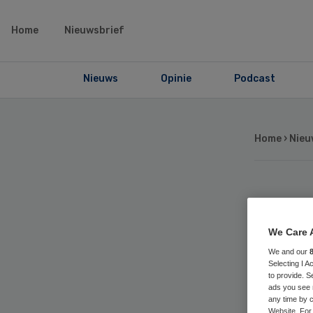
Home
Nieuwsbrief
Nieuws
Opinie
Podcast
Home
›
Nieu
Hui
We Care 
voo
We and our
Selecting I 
to provide. S
ads you see 
any time by c
Website. For 