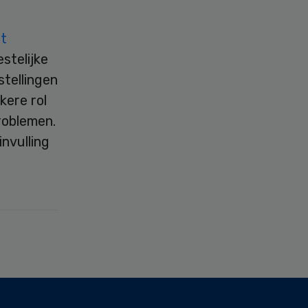
t
stelijke
stellingen
kere rol
roblemen.
nvulling