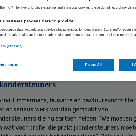
Skipr Redactie
18 juni 2012
,
12:40
54 keer gelezen
her not? Then we only place essential and statistical cookies, these do not record any data
r partners process data to provide:
en verwachten meer mensen met geestelijke prob
eolocation data. Actively scan device characteristics for identification. Store and/or access 
onalised advertising and content, advertising and content measurement, audience research 
jk als gevolg van de afspraken die het ministerie
.
gz-sector heeft gemaakt. Hiervoor zou de huisa
ners (vendors)
d moeten krijgen, aldus het Nederlands Huisartse
hap in reactie op de afspraken.
references
Reject All
I 
jkondersteuners
Arno Timmermans, huisarts en bestuursvoorzitte
et er serieus werk worden gemaakt van
ondersteuners die huisartsen helpen. “We moeten 
n wat voor profiel die praktijkondersteuners moe