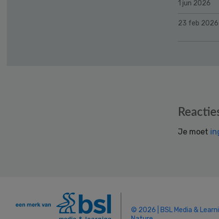
1 jun 2026
23 feb 2026
Reader
Reactie
Interactions
Je moet
in
© 2026 | BSL Media & Learn
Nature