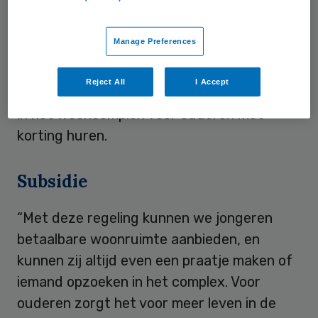
De jongeren kunnen ouderen helpen met
bijvoorbeeld boodschappen, kleine klusjes,
Manage Preferences
samen koken, een wandeling en kleine
zorgtaken zoals het druppelen van ogen. In
Reject All
I Accept
ruil daarvoor kunnen de jongeren een kamer
in het wooncomplex voor ouderen met
korting huren.
Subsidie
“Met deze regeling kunnen we jongeren
betaalbare woonruimte aanbieden, en
kunnen zij altijd even een praatje maken of
iemand opzoeken in het complex. Voor
ouderen zorgt het voor meer leven in de