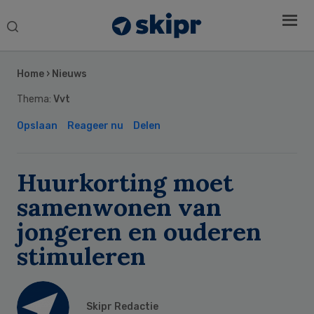
Search
this
Secondary
website
Sidebar
Home
›
Nieuws
Thema:
Vvt
Opslaan
Reageer nu
Delen
Huurkorting moet
samenwonen van
jongeren en ouderen
stimuleren
Skipr Redactie