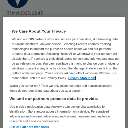
31 mei 2023
,
22:43
1068 keer gelezen
We Care About Your Privacy
Minister Conny Helder (Langdurige Zorg)
We and our
889
partners store and access personal data, like browsing data
gaat 49 miljoen euro vrijmaken voor een
or unique identifiers, on your device. Selecting I Accept enables tracking
technologies to support the purposes shown under we and our partners
subsidieregeling om het samenwonen
process data to provide. Selecting Reject All or withdrawing your consent will
tussen jongeren en ouderen te stimuleren.
disable them. If trackers are disabled, some content and ads you see may not
be as relevant to you. You can resurface this menu to change your choices or
Met de subsidie kunnen huurprijzen met
withdraw consent at any time by clicking the Manage Preferences link on the
bottom of the webpage. Your choices will have effect within our Website. For
200 euro per maand worden verlaagd voor
more details, refer to our Privacy Policy.
Privacy Statement
jonge huurders tussen 18 en 30 jaar, die in
Would you rather not? Then we only place essential and statistical cookies,
these do not record any data about you as a person
wooncomplexen voor ouderen gaan wonen.
We and our partners process data to provide:
“Het mes snijdt hier aan twee kanten”, zegt
Use precise geolocation data. Actively scan device characteristics for
Helder.
identification. Store and/or access information on a device. Personalised
advertising and content, advertising and content measurement, audience
research and services development.
List of Partners (vendors)