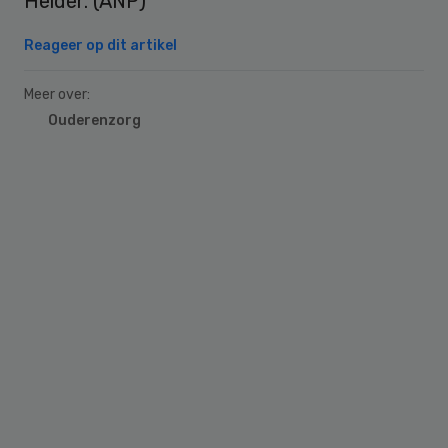
Helder. (ANP)
Reageer op dit artikel
Meer over:
Ouderenzorg
Primary
Sidebar