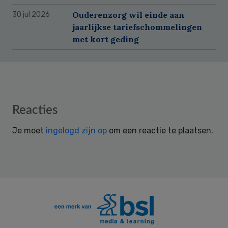
Ouderenzorg wil einde aan
30 jul 2026
jaarlijkse tariefschommelingen
met kort geding
Reader
Reacties
Interactions
Je moet
ingelogd zijn op
om een reactie te plaatsen.