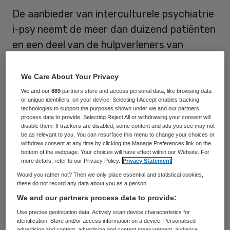
De aanbieder van interculturele psychiatrie
i-psy neemt de meer dan duizend patiënten
en een deel van de hulpverleners van
branchegenoot AlleKleur over. De rechtbank
in Amsterdam sprak vorige maand het
We Care About Your Privacy
faillissement uit over AlleKleur.
We and our
889
partners store and access personal data, like browsing data
or unique identifiers, on your device. Selecting I Accept enables tracking
technologies to support the purposes shown under we and our partners
Met de overname, waarover i-psy vorige
process data to provide. Selecting Reject All or withdrawing your consent will
disable them. If trackers are disabled, some content and ads you see may not
week afspraken maakte met de curator, is
be as relevant to you. You can resurface this menu to change your choices or
withdraw consent at any time by clicking the Manage Preferences link on the
de continuïteit van de behandelingen en
bottom of the webpage. Your choices will have effect within our Website. For
een deel van de werkgelegenheid
more details, refer to our Privacy Policy.
Privacy Statement
Would you rather not? Then we only place essential and statistical cookies,
verzekerd, zo laat i-psy weten in een
these do not record any data about you as a person
persbericht. De behandelingen worden
We and our partners process data to provide:
voorlopig voortgezet vanuit de vertrouwde
Use precise geolocation data. Actively scan device characteristics for
identification. Store and/or access information on a device. Personalised
locatie en bij dezelfde behandelaar.
advertising and content, advertising and content measurement, audience