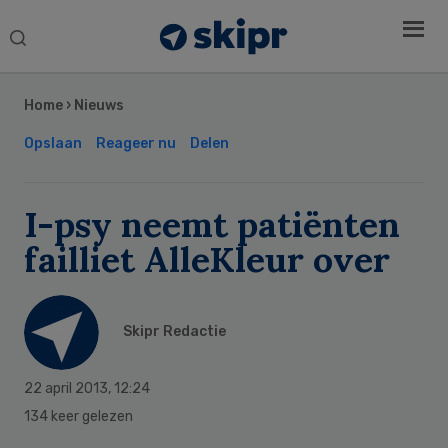
Search
this
Secondary
website
Sidebar
Home
›
Nieuws
Opslaan
Reageer nu
Delen
I-psy neemt patiënten
failliet AlleKleur over
Skipr Redactie
22 april 2013
,
12:24
134 keer gelezen