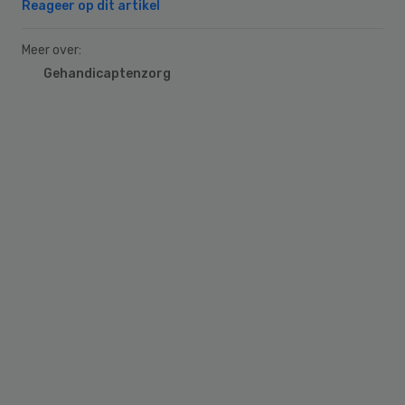
Reageer op dit artikel
Meer over:
Gehandicaptenzorg
Primary
Sidebar