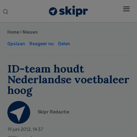
Search
this
Secondary
website
Sidebar
Home
›
Nieuws
Opslaan
Reageer nu
Delen
ID-team houdt
Nederlandse voetbaleer
hoog
Skipr Redactie
19 juni 2012
,
14:37