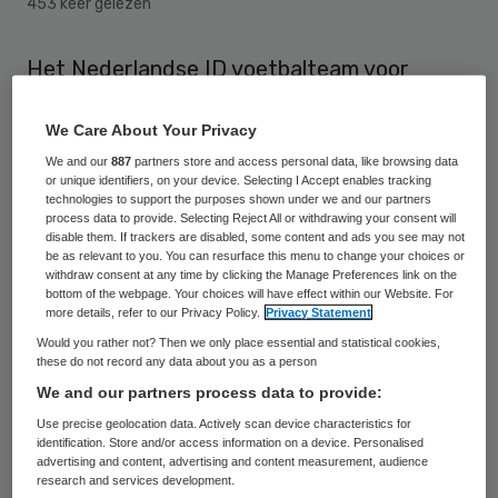
453 keer gelezen
Het Nederlandse ID voetbalteam voor
spelers met een IQ van maximaal 75 is
We Care About Your Privacy
Europees kampioen voetbal geworden.
We and our
887
partners store and access personal data, like browsing data
Pikant detail: de ID-voetballers pakten de
or unique identifiers, on your device. Selecting I Accept enables tracking
titel op dezelfde dag dat het Nederlands
technologies to support the purposes shown under we and our partners
process data to provide. Selecting Reject All or withdrawing your consent will
elftal op het reguliere EK roemloos ten
disable them. If trackers are disabled, some content and ads you see may not
be as relevant to you. You can resurface this menu to change your choices or
onder ging tegen Portugal.
withdraw consent at any time by clicking the Manage Preferences link on the
bottom of the webpage. Your choices will have effect within our Website. For
more details, refer to our Privacy Policy.
Privacy Statement
Het
ID-team
van bondscoach
René Bouma
Would you rather not? Then we only place essential and statistical cookies,
speelde de finale in Zweden tegen het
these do not record any data about you as a person
verrassend sterke Polen. Nederland wist
We and our partners process data to provide:
uiteindelijk met 2-1 te winnen, hoewel het
Use precise geolocation data. Actively scan device characteristics for
identification. Store and/or access information on a device. Personalised
team tussen de twintigste en zeventigste
advertising and content, advertising and content measurement, audience
research and services development.
minuut tegen een achterstand aankeek. De