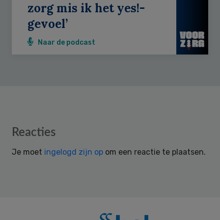
zorg mis ik het yes!-
gevoel’
Naar de podcast
Reader
Reacties
Interactions
Je moet
ingelogd zijn op
om een reactie te plaatsen.