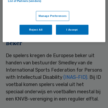
List of Partners (vendors)
overwinning werd pas in de verlenging
zeker gesteld. Spits Dino Cornet was
Manage Preferences
verantwoordelijk voor het winnende
doelpunt.
Reject All
I Accept
Beker
De spelers kregen de Europese beker uit
handen van bestuurder Smedley van de
International Sports Federation for Persons
with Intellectual Disability
(INAS-FID).
Bij ID
voetbal komen spelers veelal uit het
speciaal onderwijs en voetballen meestal bij
een KNVB-vereniging in een regulier elftal.