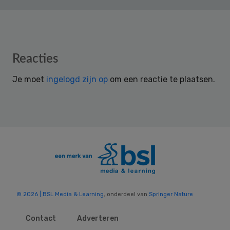
Reader
Reacties
Interactions
Je moet
ingelogd zijn op
om een reactie te plaatsen.
© 2026 | BSL Media & Learning
, onderdeel van
Springer Nature
Contact
Adverteren