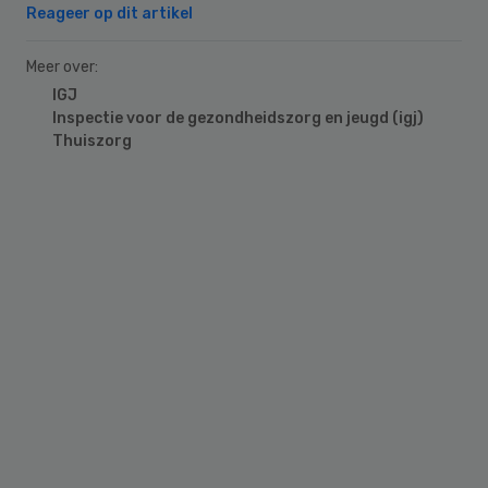
Reageer op dit artikel
Meer over:
IGJ
Inspectie voor de gezondheidszorg en jeugd (igj)
Thuiszorg
Primary
Sidebar