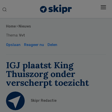
Search
this
Secondary
website
Sidebar
Home
›
Nieuws
Thema:
Vvt
Opslaan
Reageer nu
Delen
IGJ plaatst King
Thuiszorg onder
verscherpt toezicht
Skipr Redactie