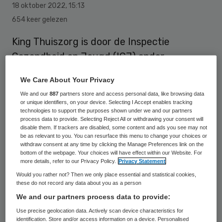
18 oktober 2022
,
15:13
654 keer gelezen
King Thuiszorg is door de Inspectie
Gezondheid en Jeugd (IGJ) onder
verscherpt toezicht gesteld. De
We Care About Your Privacy
organisatie, die thuiszorg biedt in Tiel,
We and our
887
partners store and access personal data, like browsing data
Arnhem en Duiven, moet binnen vier
or unique identifiers, on your device. Selecting I Accept enables tracking
technologies to support the purposes shown under we and our partners
maanden de zorg op orde hebben.
process data to provide. Selecting Reject All or withdrawing your consent will
disable them. If trackers are disabled, some content and ads you see may not
be as relevant to you. You can resurface this menu to change your choices or
withdraw consent at any time by clicking the Manage Preferences link on the
Dat meldt de inspectie op 18 oktober
. De
bottom of the webpage. Your choices will have effect within our Website. For
more details, refer to our Privacy Policy.
Privacy Statement
IGJ bezocht King Thuiszorg in juli opnieuw,
Would you rather not? Then we only place essential and statistical cookies,
na een eerder bezoek in 2021. “De
these do not record any data about you as a person
organisatie is al vaker gewezen op
We and our partners process data to provide:
tekortkomingen. Desondanks voldoet King
Use precise geolocation data. Actively scan device characteristics for
identification. Store and/or access information on a device. Personalised