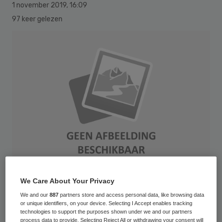
1 november 2019
,
16:09
97 keer gelezen
We Care About Your Privacy
AppleMark
We and our
887
partners store and access personal data, like browsing data
or unique identifiers, on your device. Selecting I Accept enables tracking
technologies to support the purposes shown under we and our partners
De IGJ vindt dat de landelijke uitwisseling
process data to provide. Selecting Reject All or withdrawing your consent will