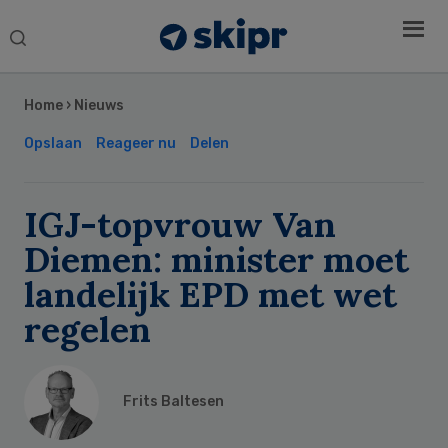
Search
this
Secondary
website
Sidebar
Home
›
Nieuws
Opslaan
Reageer nu
Delen
IGJ-topvrouw Van
Diemen: minister moet
landelijk EPD met wet
regelen
Frits Baltesen