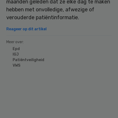
maanden geleden dat ze elke dag te maken
hebben met onvolledige, afwezige of
verouderde patiëntinformatie.
Reageer op dit artikel
Meer over:
Epd
IGJ
Patiëntveiligheid
VWS
Primary
Sidebar