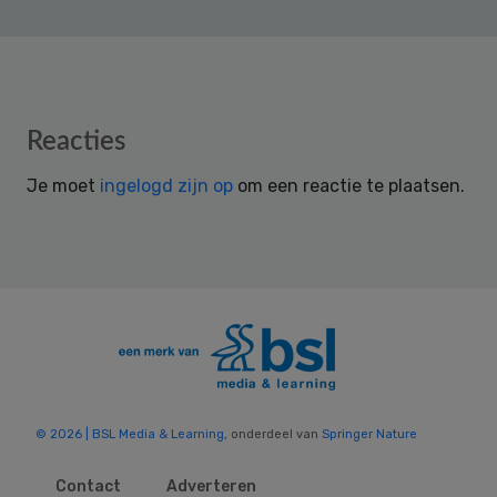
Reader
Reacties
Interactions
Je moet
ingelogd zijn op
om een reactie te plaatsen.
© 2026 | BSL Media & Learning
, onderdeel van
Springer Nature
Contact
Adverteren