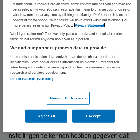
disable them. If trackers are disabled, some content and ads you see may not
van patiëntgegevens wettelijk moet
be as relevant to you. You can resurface this menu to change your choices or
withdraw consent at any time by clicking the Manage Preferences link on the
worden geregeld. Het gaat nu te traag.
bottom of the webpage. Your choices will have effect within our Website. For
“Zeker in spoedsituaties moeten
more details, refer to our Privacy Policy.
Privacy Statement
Would you rather not? Then we only place essential and statistical cookies,
zorgverleners over actuele informatie
these do not record any data about you as a person
kunnen beschikken”, zegt inspecteur-
We and our partners process data to provide:
generaal Ronnie van Diemen.
Use precise geolocation data. Actively scan device characteristics for
identification. Store and/or access information on a device. Personalised
advertising and content, advertising and content measurement, audience
Van Diemen ergert zich aan het langzame
research and services development.
tempo waarmee een goede
List of Partners (vendors)
gegevensuitwisseling tot stand komt. Voor
ongeveer vier miljoen mensen is die
Manage Preferences
datauitwisseling niet op orde. Van Diemen:
“Het stokt. Deels omdat mensen geen
Reject All
I Accept
toestemming geven, maar ook omdat
instellingen te kennen hebben gegeven dat