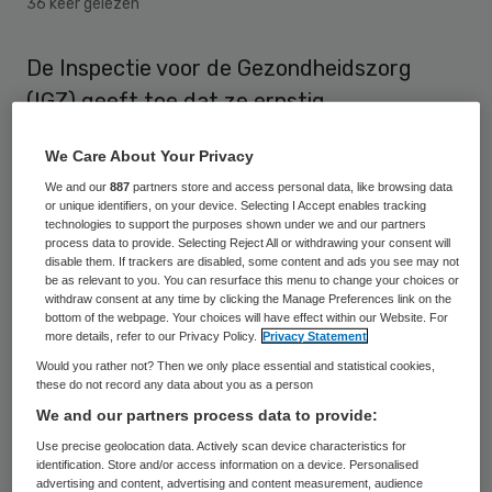
36 keer gelezen
De Inspectie voor de Gezondheidszorg
(IGZ) geeft toe dat ze ernstig
tekortgeschoten is in de behandeling over
We Care About Your Privacy
de melding van baby Jelmer. Dat heeft de
We and our
887
partners store and access personal data, like browsing data
inspectie dinsdag kenbaar gemaakt.
or unique identifiers, on your device. Selecting I Accept enables tracking
technologies to support the purposes shown under we and our partners
process data to provide. Selecting Reject All or withdrawing your consent will
De instantie zegt het eens te zijn met het
disable them. If trackers are disabled, some content and ads you see may not
be as relevant to you. You can resurface this menu to change your choices or
oordeel van de commissie-De Vries, die
withdraw consent at any time by clicking the Manage Preferences link on the
onderzoek deed naar Jelmer Mulder, en de
bottom of the webpage. Your choices will have effect within our Website. For
more details, refer to our Privacy Policy.
Privacy Statement
aanbevelingen over te nemen. Het kindje
Would you rather not? Then we only place essential and statistical cookies,
liep in 2007, vlak na zijn geboorte, ernstige
these do not record any data about you as a person
We and our partners process data to provide:
hersenbeschadiging op na een
Use precise geolocation data. Actively scan device characteristics for
darmoperatie in het Universitair Medisch
identification. Store and/or access information on a device. Personalised
Centrum Groningen (UMCG).
advertising and content, advertising and content measurement, audience