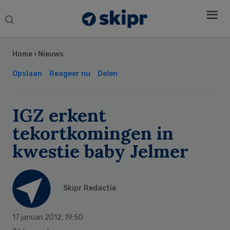
Search
this
Secondary
website
Sidebar
Home
›
Nieuws
Opslaan
Reageer nu
Delen
IGZ erkent
tekortkomingen in
kwestie baby Jelmer
Skipr Redactie
17 januari 2012
,
19:50