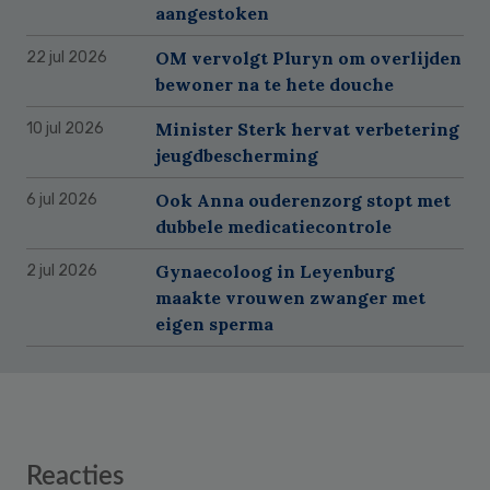
aangestoken
OM vervolgt Pluryn om overlijden
22 jul 2026
bewoner na te hete douche
Minister Sterk hervat verbetering
10 jul 2026
jeugdbescherming
Ook Anna ouderenzorg stopt met
6 jul 2026
dubbele medicatiecontrole
Gynaecoloog in Leyenburg
2 jul 2026
maakte vrouwen zwanger met
eigen sperma
Reader
Reacties