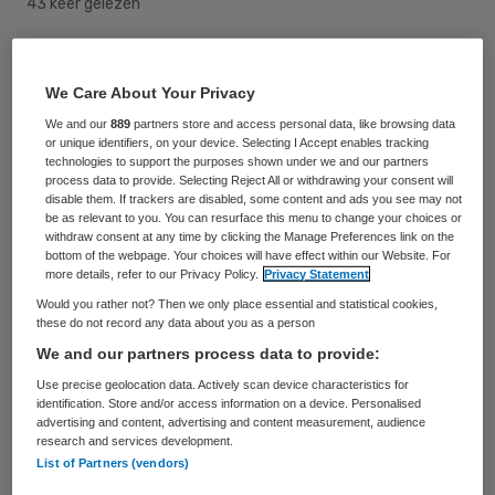
43 keer gelezen
De Inspectie voor de Gezondheidszorg
We Care About Your Privacy
(IGZ) heeft het verscherpt toezicht op
We and our
889
partners store and access personal data, like browsing data
Amsta Dienstencentrum Maarten Luther
or unique identifiers, on your device. Selecting I Accept enables tracking
technologies to support the purposes shown under we and our partners
afdeling Thuiszorg (Amsta DCML)
process data to provide. Selecting Reject All or withdrawing your consent will
opgeheven. De farmaceutische zorg bij
disable them. If trackers are disabled, some content and ads you see may not
be as relevant to you. You can resurface this menu to change your choices or
Amsta DCML is volgens de inspectie
withdraw consent at any time by clicking the Manage Preferences link on the
bottom of the webpage. Your choices will have effect within our Website. For
zichtbaar verbeterd.
more details, refer to our Privacy Policy.
Privacy Statement
Would you rather not? Then we only place essential and statistical cookies,
De inspectie stelde Amsta DCML medio
these do not record any data about you as a person
februari onder verscherpt toezicht
We and our partners process data to provide:
vanwege
structurele tekortkomingen in de
Use precise geolocation data. Actively scan device characteristics for
identification. Store and/or access information on a device. Personalised
medicatieveiligheid
. De inspectie heeft
advertising and content, advertising and content measurement, audience
research and services development.
vastgesteld dat de risico’s voor de
List of Partners (vendors)
farmaceutische zorg inmiddels gering zijn.