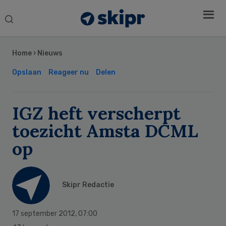
Search
this
Secondary
website
Sidebar
Home
›
Nieuws
Opslaan
Reageer nu
Delen
IGZ heft verscherpt
toezicht Amsta DCML
op
Skipr Redactie
17 september 2012
,
07:00