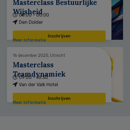
Masterclass Bestuurlijke
Wijsheid
00:00 - 00:00
Den Dolder
Inschrijven
Meer informatie
16 december 2025, Utrecht
Masterclass
Teamdynamiek
09:00 - 16:30
Van der Valk Hotel
Inschrijven
Meer informatie