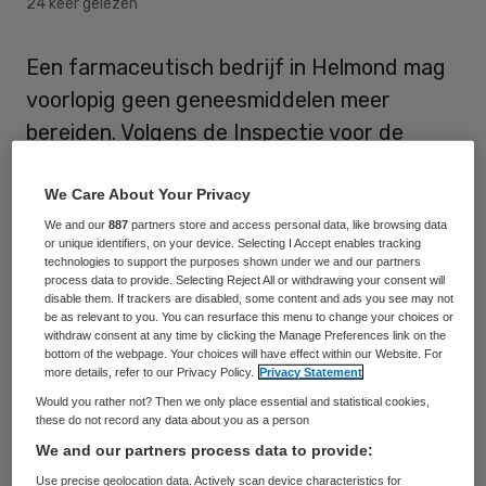
24 keer gelezen
Een farmaceutisch bedrijf in Helmond mag
voorlopig geen geneesmiddelen meer
bereiden. Volgens de Inspectie voor de
Gezondheidszorg (IGZ) moet Dutch
BioFarmaceutics daar direct mee stoppen,
We Care About Your Privacy
omdat het bedrijf geen vergunning heeft
We and our
887
partners store and access personal data, like browsing data
or unique identifiers, on your device. Selecting I Accept enables tracking
voor dat werk.
technologies to support the purposes shown under we and our partners
process data to provide. Selecting Reject All or withdrawing your consent will
disable them. If trackers are disabled, some content and ads you see may not
be as relevant to you. You can resurface this menu to change your choices or
Risico’s
withdraw consent at any time by clicking the Manage Preferences link on the
bottom of the webpage. Your choices will have effect within our Website. For
more details, refer to our Privacy Policy.
Privacy Statement
Om schade aan de volksgezondheid te
Would you rather not? Then we only place essential and statistical cookies,
voorkomen, heeft de IGZ het bevel
these do not record any data about you as a person
opgelegd, zo meldde de organisatie
We and our partners process data to provide:
maandag. Bij de activiteiten van de
Use precise geolocation data. Actively scan device characteristics for