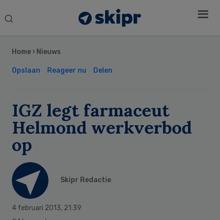
Search
this
Secondary
website
Sidebar
Home
›
Nieuws
Opslaan
Reageer nu
Delen
IGZ legt farmaceut
Helmond werkverbod
op
Skipr Redactie
4 februari 2013
,
21:39