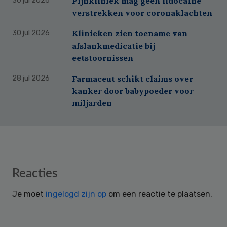
Pijnkliniek mag geen lidocaïne
30 jul 2026
verstrekken voor coronaklachten
Klinieken zien toename van
30 jul 2026
afslankmedicatie bij
eetstoornissen
Farmaceut schikt claims over
28 jul 2026
kanker door babypoeder voor
miljarden
Reader
Reacties
Interactions
Je moet
ingelogd zijn op
om een reactie te plaatsen.