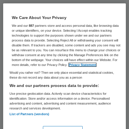
De Inspectie voor de Gezondheidszorg
(IGZ) heeft apotheker Van Loon, eigenaar
We Care About Your Privacy
van Apotheek Princenhage in Breda het
We and our
887
partners store and access personal data, like browsing data
or unique identifiers, on your device. Selecting I Accept enables tracking
bevel gegeven om zijn werkzaamheden als
technologies to support the purposes shown under we and our partners
process data to provide. Selecting Reject All or withdrawing your consent will
apotheker te beëindigen.
disable them. If trackers are disabled, some content and ads you see may not
be as relevant to you. You can resurface this menu to change your choices or
withdraw consent at any time by clicking the Manage Preferences link on the
Dit betekent dat Van Loon met ingang van
bottom of the webpage. Your choices will have effect within our Website. For
31 maart geen recepten meer aannemen,
more details, refer to our Privacy Policy.
Privacy Statement
geneesmiddelen ter hand stellen aan
Would you rather not? Then we only place essential and statistical cookies,
these do not record any data about you as a person
patiënten en farmaceutische zorg verlenen.
We and our partners process data to provide:
Use precise geolocation data. Actively scan device characteristics for
Tijdens een onaangekondigd bezoek op 24
identification. Store and/or access information on a device. Personalised
advertising and content, advertising and content measurement, audience
maart constateerde de IGZ
risico’s voor de
research and services development.
patiëntveiligheid
. De apotheker staat alleen
List of Partners (vendors)
in de apotheek, levert medicatie af zonder