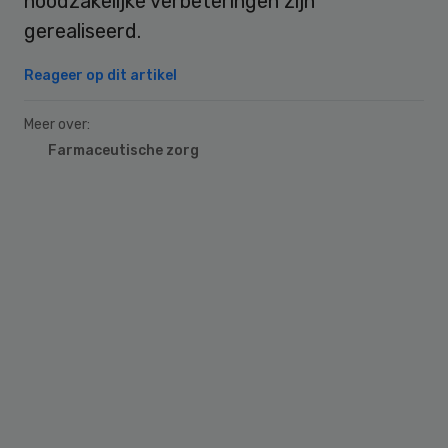
noodzakelijke verbeteringen zijn
gerealiseerd.
Reageer op dit artikel
Meer over:
Farmaceutische zorg
Primary
Sidebar