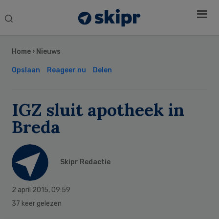
Search
this
Secondary
website
Sidebar
Home
›
Nieuws
Opslaan
Reageer nu
Delen
IGZ sluit apotheek in
Breda
Skipr Redactie
2 april 2015
,
09:59
37 keer gelezen