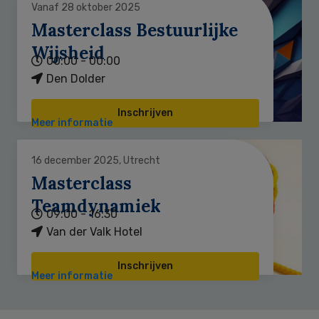
Vanaf 28 oktober 2025
Masterclass Bestuurlijke
Wijsheid
00:00 - 00:00
Den Dolder
Inschrijven
Meer informatie
16 december 2025, Utrecht
Masterclass
Teamdynamiek
09:00 - 16:30
Van der Valk Hotel
Inschrijven
Meer informatie