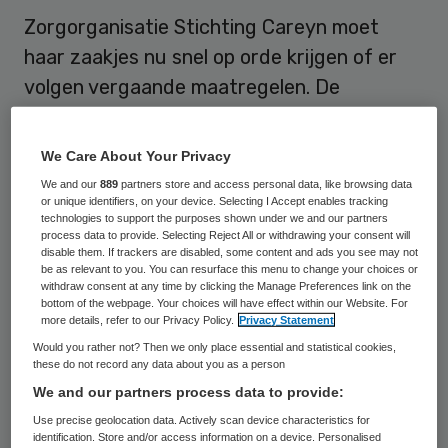
Zorgorganisatie Stichting Careyn moet
haar zaakjes nu snel op orde krijgen of er
volgen vergaande maatregelen. De
Inspectie voor de Gezondheidszorg (IGZ)
heeft er onvoldoende vertrouwen in dat
We Care About Your Privacy
Careyn zonder extra maatregelen, op korte
We and our
889
partners store and access personal data, like browsing data
or unique identifiers, on your device. Selecting I Accept enables tracking
termijn de vereiste verbeteringen kan
technologies to support the purposes shown under we and our partners
aanbrengen.
process data to provide. Selecting Reject All or withdrawing your consent will
disable them. If trackers are disabled, some content and ads you see may not
be as relevant to you. You can resurface this menu to change your choices or
De inspectie liet maandag weten dat de
withdraw consent at any time by clicking the Manage Preferences link on the
bottom of the webpage. Your choices will have effect within our Website. For
instelling verplicht is binnen negen maanden
more details, refer to our Privacy Policy.
Privacy Statement
verbeteringen door te voeren in alle
Would you rather not? Then we only place essential and statistical cookies,
these do not record any data about you as a person
vestigingen en locaties waar ouderen
We and our partners process data to provide:
worden verzorgd.
Use precise geolocation data. Actively scan device characteristics for
identification. Store and/or access information on a device. Personalised