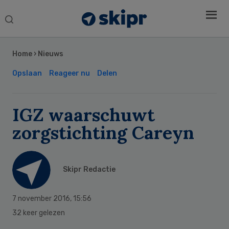
Search
this
Secondary
website
Sidebar
Home
›
Nieuws
Opslaan
Reageer nu
Delen
IGZ waarschuwt
zorgstichting Careyn
Skipr Redactie
7 november 2016
,
15:56
32 keer gelezen