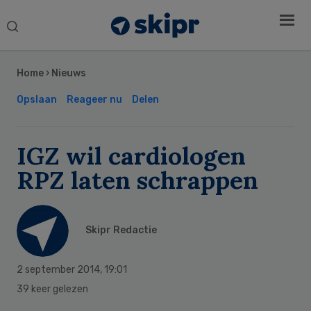
Search
this
Secondary
website
Sidebar
Home
›
Nieuws
Opslaan
Reageer nu
Delen
IGZ wil cardiologen
RPZ laten schrappen
Skipr Redactie
2 september 2014
,
19:01
39 keer gelezen