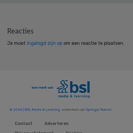
Reader
Reacties
Interactions
Je moet
ingelogd zijn op
om een reactie te plaatsen.
© 2026 | BSL Media & Learning
, onderdeel van
Springer Nature
Contact
Adverteren