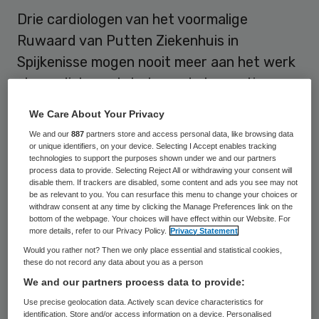
Drie cardiologen van het voormalige
Ruwaard van Putten Ziekenhuis in
Spijkenisse mogen nooit meer aan het werk
als cardioloog als het aan de Inspectie voor
de Gezondheidszorg (IGZ) ligt. De Inspectie
We Care About Your Privacy
wil dat de artsen worden doorgehaald in
We and our
887
partners store and access personal data, like browsing data
het BIG-register, waar alle zorgverleners in
or unique identifiers, on your device. Selecting I Accept enables tracking
technologies to support the purposes shown under we and our partners
geregistreerd staan.
process data to provide. Selecting Reject All or withdrawing your consent will
disable them. If trackers are disabled, some content and ads you see may not
be as relevant to you. You can resurface this menu to change your choices or
Dat bleek dinsdag tijdens de behandeling
withdraw consent at any time by clicking the Manage Preferences link on the
bottom of the webpage. Your choices will have effect within our Website. For
van een tuchtzaak die de IGZ heeft
more details, refer to our Privacy Policy.
Privacy Statement
aangespannen tegen de cardiologen.
Would you rather not? Then we only place essential and statistical cookies,
these do not record any data about you as a person
We and our partners process data to provide:
Risico’s
Use precise geolocation data. Actively scan device characteristics for
identification. Store and/or access information on a device. Personalised