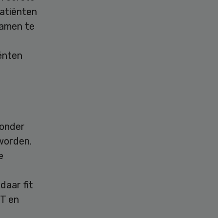
patiënten
samen te
iënten
zonder
 worden.
e
daar fit
CT en