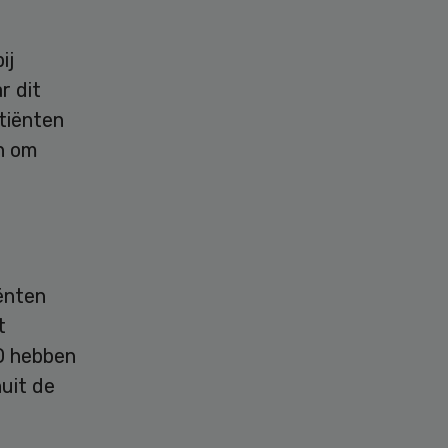
ij
r dit
tiënten
n om
iënten
t
O hebben
uit de