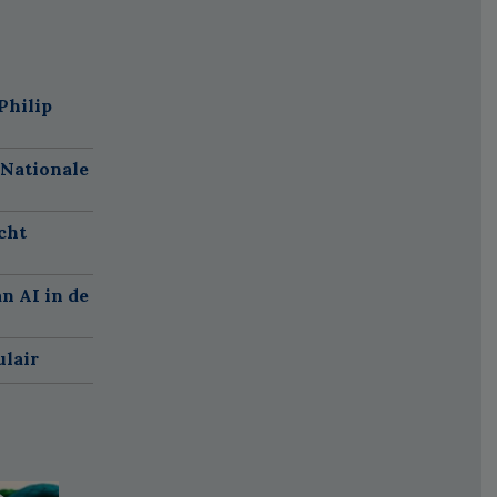
Philip
 Nationale
cht
n AI in de
ulair