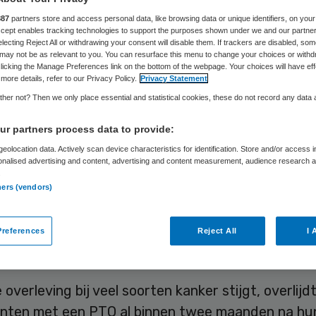
bekende tumor’
887
partners store and access personal data, like browsing data or unique identifiers, on your
Accept enables tracking technologies to support the purposes shown under we and our partne
electing Reject All or withdrawing your consent will disable them. If trackers are disabled, so
may not be as relevant to you. You can resurface this menu to change your choices or withd
licking the Manage Preferences link on the bottom of the webpage. Your choices will have eff
more details, refer to our Privacy Policy.
Privacy Statement
Skipr Redactie
14 mei 2020
,
10:28
546 keer gelezen
her not? Then we only place essential and statistical cookies, these do not record any data
r partners process data to provide:
k krijgen 25 patiënten een diagnose kanker met
eolocation data. Actively scan device characteristics for identification. Store and/or access 
gen, terwijl de tumor zelf niet gevonden wordt, d
onalised advertising and content, advertising and content measurement, audience research 
.
de diagnose primaire tumor onbekend (PTO). Dat b
ners (vendors)
ort
van IKNL. Gezien de slechte perspectieven vo
 is landelijke samenwerking volgens IKNL hard no
references
Reject All
I 
eem op te lossen.
e overleving bij veel soorten kanker stijgt, overlijd
ënten met een PTO al binnen twee maanden na hu