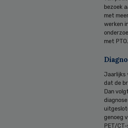
bezoek aa
met meerd
werken i
onderzoek
met PTO.
Diagno
Jaarlijk
dat de br
Dan volg
diagnose
uitgeslot
genoeg v
PET/CT-