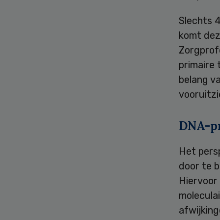
Slechts 
komt deze
Zorgprof
primaire
belang v
vooruitzi
DNA-pr
Het pers
door te b
Hiervoor
moleculai
afwijking