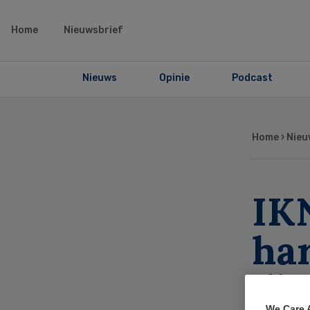
Home
Nieuwsbrief
Nieuws
Opinie
Podcast
Home
›
Nieu
IK
har
di
We Care 