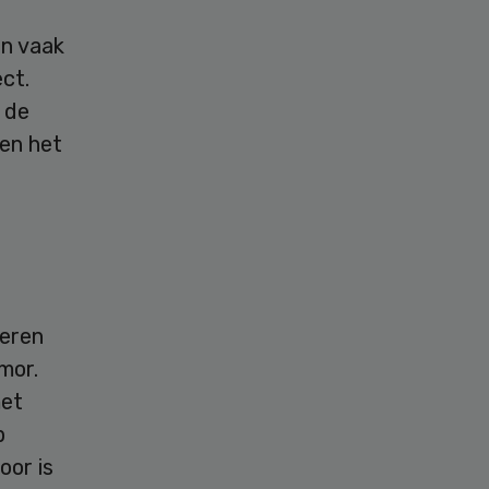
en vaak
ct.
 de
en het
teren
mor.
met
p
oor is