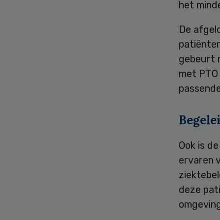
het minde
De afgelo
patiënten
gebeurt n
met PTO 
passende 
Begele
Ook is de
ervaren v
ziektebe
deze pat
omgeving