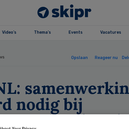
Video’s
Thema’s
Events
Vacatures
ws
Opslaan
Reageer nu
Del
NL: samenwerki
d nodig bij
agnose ‘kanker d
About Your Privacy