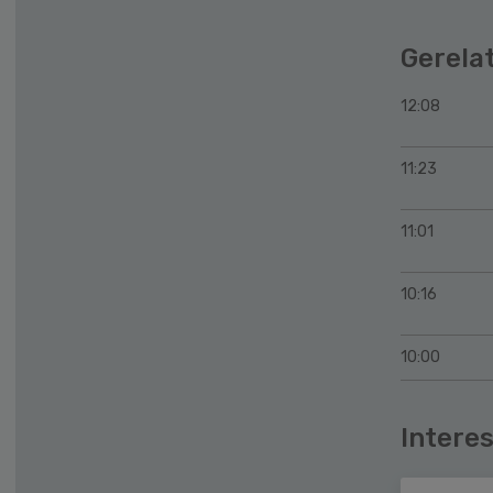
Gerela
12:08
11:23
11:01
10:16
10:00
Interes