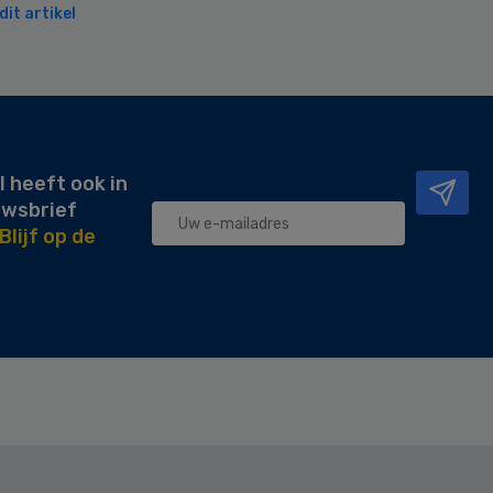
it artikel
l heeft ook in
uwsbrief
Blijf op de