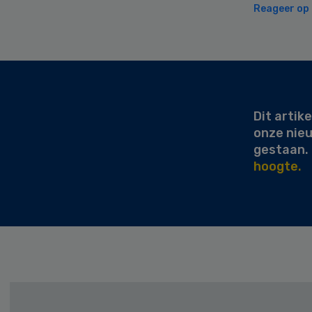
Reageer op d
Secondary
Sidebar
Dit artike
onze nie
gestaan.
hoogte.