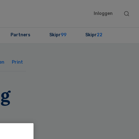
Searc
Inloggen
this
websit
Partners
Skipr
99
Skipr
22
Primary
Sidebar
en
Print
ng
oor