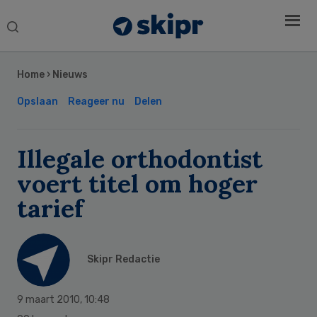
Search
this
Secondary
website
Sidebar
Home
›
Nieuws
Opslaan
Reageer nu
Delen
Illegale orthodontist
voert titel om hoger
tarief
Skipr Redactie
9 maart 2010
,
10:48