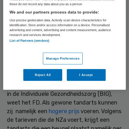
these do not record any data about you as a person
We and our partners process data to provide:
Tariefverlaging
Use precise geolocation data. Actively scan device characteristics for
identification. Store and/or access information on a device. Personalised
advertising and content, advertising and content measurement, audience
Nadat de
Nederlandse Zorgautoriteit (NZa)
research and services development.
had aangekondigd per 1 januari 2007 de
List of Partners (vendors)
orthodontietarieven
met 29 procent te
verlagen
, hebben ruim honderd
Manage Preferences
orthodontisten hun orthodontiespecialisme
laten schrappen uit het specialistenregister
Reject All
I Accept
en daarmee ook uit het register Beroepen
in de Individuele Gezondheidszorg (BIG),
weet het FD. Als gewone tandarts kunnen
zij namelijk een
hogere prijs
voeren. Volgens
de tarieven die de NZa voert, krijgt een
tandarts die een beugel plaatst namelijk per