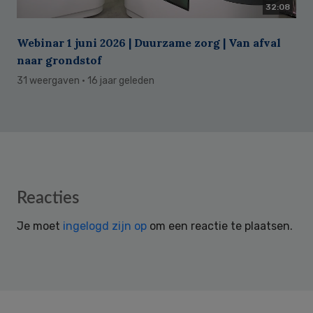
32:08
Webinar 1 juni 2026 | Duurzame zorg | Van afval
naar grondstof
31 weergaven
· 16 jaar geleden
Reader
Reacties
Interactions
Je moet
ingelogd zijn op
om een reactie te plaatsen.