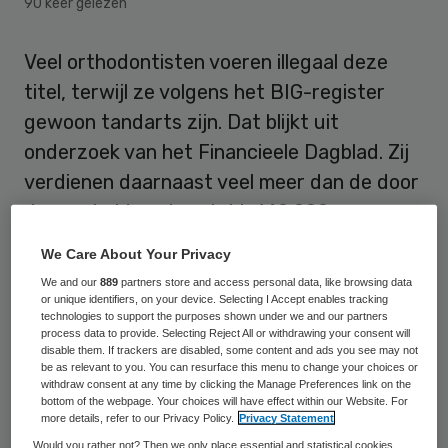
90 keer gelezen
Veel orthodontisten voeren illegaal deze
titel, terwijl ze volgens het BIG-register
gewoon tandarts zijn. Dat blijkt uit
onderzoek van het Financieele Dagblad. Zij
verdienen daarnaast veel meer dan de door
de overheid vastgestelde140.000 euro,
meldde de krant eerder deze week.
We Care About Your Privacy
We and our
889
partners store and access personal data, like browsing data
Spoeddebat
or unique identifiers, on your device. Selecting I Accept enables tracking
technologies to support the purposes shown under we and our partners
process data to provide. Selecting Reject All or withdrawing your consent will
disable them. If trackers are disabled, some content and ads you see may not
De SP, PvdA en de VVD vinden dat de
be as relevant to you. You can resurface this menu to change your choices or
Inspectie voor de Gezondheidszorg (IGZ) en
withdraw consent at any time by clicking the Manage Preferences link on the
bottom of the webpage. Your choices will have effect within our Website. For
justitie moeten optreden. De PvdA heeft
more details, refer to our Privacy Policy.
Privacy Statement
een spoeddebat aangevraagd.
Would you rather not? Then we only place essential and statistical cookies,