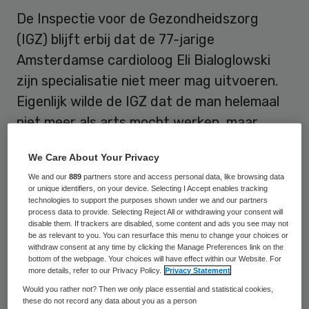
De Inspectie voor de Gezondheidszorg
(IGZ) blijft erbij dat de 77-jarige
Amsterdamse cardioloog Eli Bialoglowski
zijn specialisatie niet meer mag uitvoeren.
Eigenlijk wilde de IGZ dat de man helemaal
niet meer als arts mocht werken, maar
daarin is de tuchtrechter niet meegegaan.
We Care About Your Privacy
Bialoglowski wil zijn praktijk graag
We and our
889
partners store and access personal data, like browsing data
voortzetten, zo zei hij vrijdag bij de
or unique identifiers, on your device. Selecting I Accept enables tracking
technologies to support the purposes shown under we and our partners
rechtbank in Amsterdam.
process data to provide. Selecting Reject All or withdrawing your consent will
disable them. If trackers are disabled, some content and ads you see may not
Helemaal in zijn eentje wil Bialoglowski niet
be as relevant to you. You can resurface this menu to change your choices or
withdraw consent at any time by clicking the Manage Preferences link on the
verder; hij zou graag met anderen in een
bottom of the webpage. Your choices will have effect within our Website. For
more details, refer to our Privacy Policy.
Privacy Statement
praktijk willen werken. Dan zouden de
Would you rather not? Then we only place essential and statistical cookies,
administratie en de dossiers in elk geval op
these do not record any data about you as a person