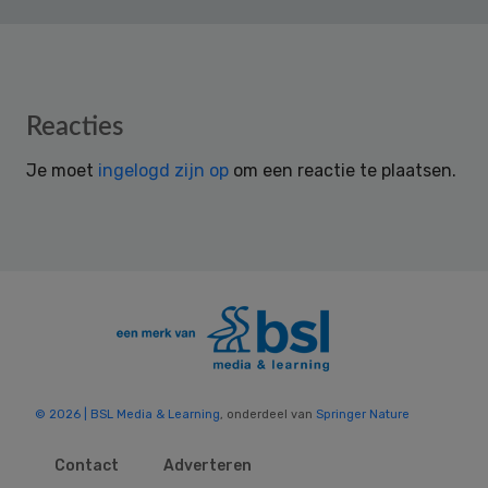
Reader
Reacties
Interactions
Je moet
ingelogd zijn op
om een reactie te plaatsen.
© 2026 | BSL Media & Learning
, onderdeel van
Springer Nature
Contact
Adverteren