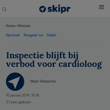
Search
this
Secondary
website
Sidebar
Home
›
Nieuws
Opslaan
Reageer nu
Delen
Inspectie blijft bij
verbod voor cardioloog
Skipr Redactie
10 januari 2014
,
10:16
37 keer gelezen