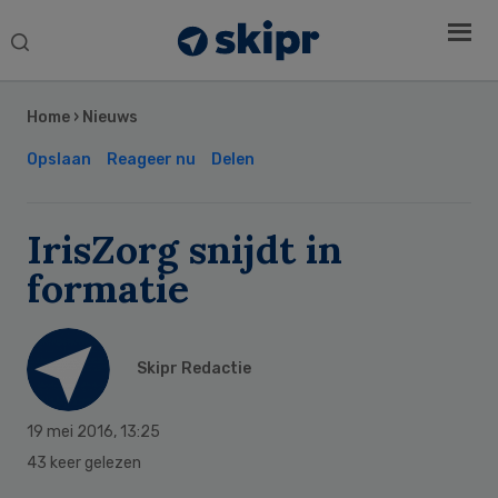
Search
this
Secondary
website
Sidebar
Home
›
Nieuws
Opslaan
Reageer nu
Delen
IrisZorg snijdt in
formatie
Skipr Redactie
19 mei 2016
,
13:25
43 keer gelezen