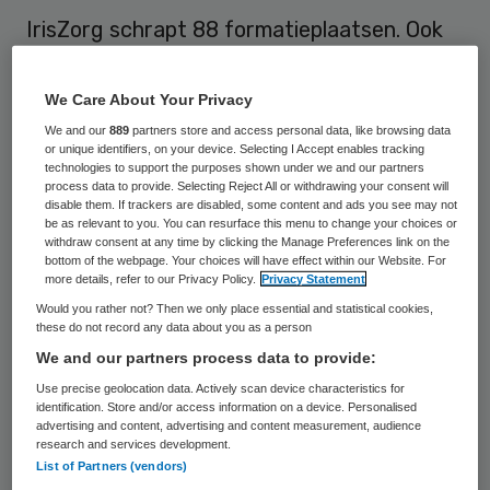
IrisZorg schrapt 88 formatieplaatsen. Ook
brengt de aanbieder van verslavingszorg en
ggz het aantal klinische locaties terug van
We Care About Your Privacy
vier naar drie.
We and our
889
partners store and access personal data, like browsing data
or unique identifiers, on your device. Selecting I Accept enables tracking
technologies to support the purposes shown under we and our partners
IrisZorg zegt tot de reorganisatie
process data to provide. Selecting Reject All or withdrawing your consent will
disable them. If trackers are disabled, some content and ads you see may not
genoodzaakt te zijn doordat gemeenten en
be as relevant to you. You can resurface this menu to change your choices or
zorgverzekeraars minder zorg inkopen.
withdraw consent at any time by clicking the Manage Preferences link on the
bottom of the webpage. Your choices will have effect within our Website. For
Daarnaast is er in de ggz een trend van
more details, refer to our Privacy Policy.
Privacy Statement
ambulantisering waardoor er minder
Would you rather not? Then we only place essential and statistical cookies,
these do not record any data about you as a person
intramurale bedden nodig zijn.
We and our partners process data to provide:
Use precise geolocation data. Actively scan device characteristics for
De ontslagen vallen in zowel de
identification. Store and/or access information on a device. Personalised
advertising and content, advertising and content measurement, audience
zorgverlening (64 fte) als in bij de
research and services development.
ondersteunende diensten (24 fte).
In totaal
List of Partners (vendors)