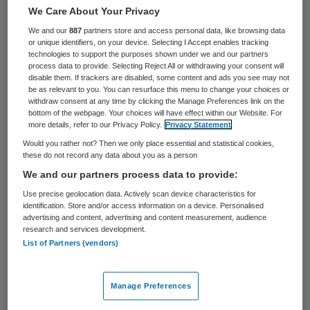
gezondheid. Een goede gezondheid is
We Care About Your Privacy
immers belangrijk om samen met anderen
We and our
887
partners store and access personal data, like browsing data
een goed leven te leiden”, schrijft
Jan
or unique identifiers, on your device. Selecting I Accept enables tracking
technologies to support the purposes shown under we and our partners
Kremer
in de publicatie
process data to provide. Selecting Reject All or withdrawing your consent will
disable them. If trackers are disabled, some content and ads you see may not
‘
Huiskamergesprekken over de toekomst
be as relevant to you. You can resurface this menu to change your choices or
withdraw consent at any time by clicking the Manage Preferences link on the
van de zorg
’. “Een huiskamer is het hart van
bottom of the webpage. Your choices will have effect within our Website. For
een huis. Een belangrijk deel van het
more details, refer to our Privacy Policy.
Privacy Statement
Would you rather not? Then we only place essential and statistical cookies,
dagelijkse leven speelt zich hier af. Je praat
these do not record any data about you as a person
er met familie of vrienden, kijkt er televisie,
We and our partners process data to provide:
eet er samen of geniet gewoon van elkaars
Use precise geolocation data. Actively scan device characteristics for
identification. Store and/or access information on a device. Personalised
gezelschap. In een huiskamer voel je je
advertising and content, advertising and content measurement, audience
thuis.”
research and services development.
List of Partners (vendors)
Huiskamergesprekken
Manage Preferences