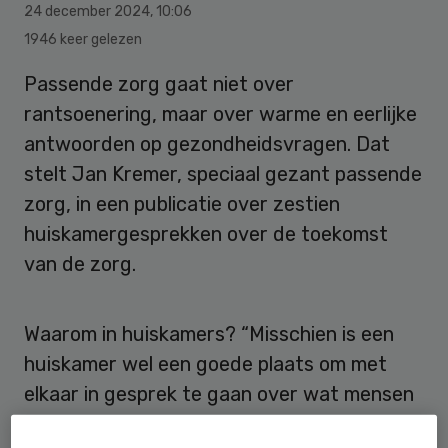
24 december 2024
,
10:06
1946 keer gelezen
Passende zorg gaat niet over
rantsoenering, maar over warme en eerlijke
antwoorden op gezondheidsvragen. Dat
stelt Jan Kremer, speciaal gezant passende
zorg, in een publicatie over zestien
huiskamergesprekken over de toekomst
van de zorg.
Waarom in huiskamers? “Misschien is een
huiskamer wel een goede plaats om met
elkaar in gesprek te gaan over wat mensen
belangrijk vinden. En dan vooral over