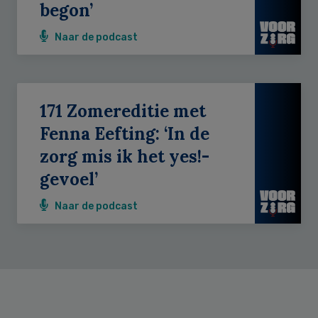
begon’
Naar de podcast
171 Zomereditie met
Fenna Eefting: ‘In de
zorg mis ik het yes!-
gevoel’
Naar de podcast