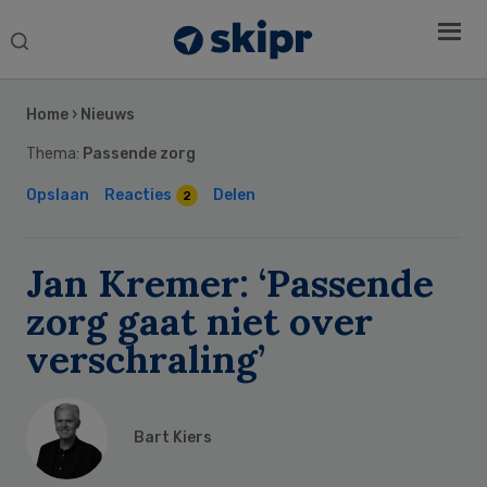
Search
this
Secondary
website
Sidebar
Home
›
Nieuws
Thema:
Passende zorg
Opslaan
Reacties
Delen
2
Jan Kremer: ‘Passende
zorg gaat niet over
verschraling’
Bart Kiers