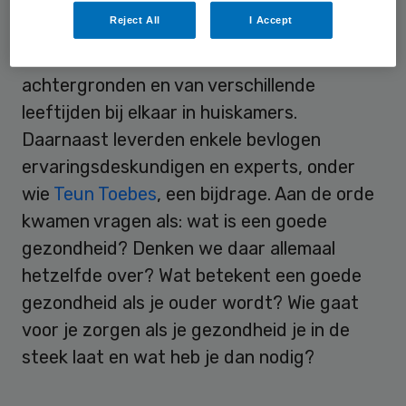
Daarom dus de huiskamer als setting voor
Reject All
I Accept
zestien sessies. Verspreid over het hele land
kwamen 135 deelnemers met verschillende
achtergronden en van verschillende
leeftijden bij elkaar in huiskamers.
Daarnaast leverden enkele bevlogen
ervaringsdeskundigen en experts, onder
wie
Teun Toebes
, een bijdrage. Aan de orde
kwamen vragen als: wat is een goede
gezondheid? Denken we daar allemaal
hetzelfde over? Wat betekent een goede
gezondheid als je ouder wordt? Wie gaat
voor je zorgen als je gezondheid je in de
steek laat en wat heb je dan nodig?