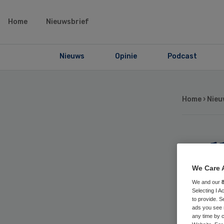
Home
Nieuwsbrief
Nieuws
Opinie
Podcast
Home
›
Nieu
Jel
in
We Care 
We and our
Selecting I 
Go
to provide. S
ads you see 
any time by c