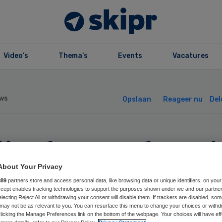
Video’s
Thema’s
Events
Vacatures
ws
Opslaan
Reageer nu
Del
linek nu ook acti
 Dordrecht en
About Your Privacy
889
partners store and access personal data, like browsing data or unique identifiers, on your
Accept enables tracking technologies to support the purposes shown under we and our partne
rinchem
electing Reject All or withdrawing your consent will disable them. If trackers are disabled, so
may not be as relevant to you. You can resurface this menu to change your choices or withd
licking the Manage Preferences link on the bottom of the webpage. Your choices will have eff