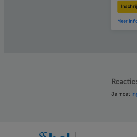
Inschri
Meer inf
Reader
Reactie
Interactions
Je moet
in