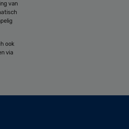
ing van
matisch
pelig
ch ook
en via