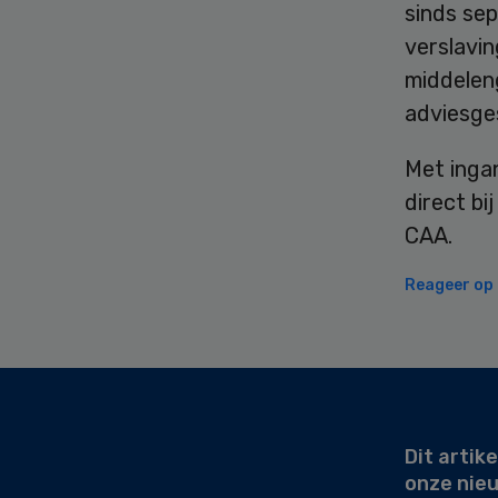
sinds se
verslavin
middelen
adviesge
Met inga
direct bi
CAA.
Reageer op d
Secondary
Sidebar
Dit artike
onze nie