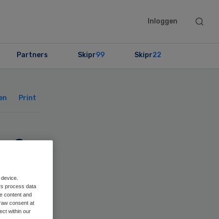
Searc
Inloggen
this
websit
Partners
Skipr
99
Skipr
22
Primary
Sidebar
en
Print
ef
 device.
rs process data
me content and
raw consent at
ect within our