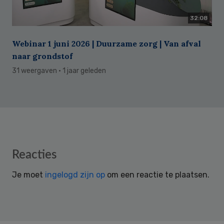
32:08
Webinar 1 juni 2026 | Duurzame zorg | Van afval
naar grondstof
31 weergaven
· 1 jaar geleden
Reader
Reacties
Interactions
Je moet
ingelogd zijn op
om een reactie te plaatsen.