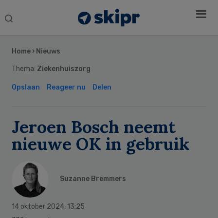
Search
this
Secondary
website
Sidebar
Home
›
Nieuws
Thema:
Ziekenhuiszorg
Opslaan
Reageer nu
Delen
Jeroen Bosch neemt
nieuwe OK in gebruik
Suzanne Bremmers
14 oktober 2024
,
13:25