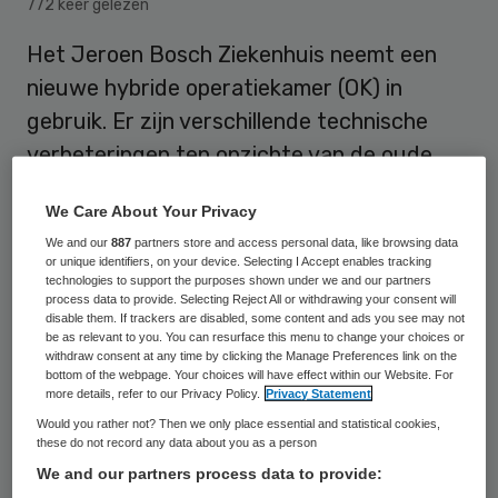
772 keer gelezen
Het Jeroen Bosch Ziekenhuis neemt een
nieuwe hybride operatiekamer (OK) in
gebruik. Er zijn verschillende technische
verbeteringen ten opzichte van de oude
OK. Zo worden patiënten, maar ook het
We Care About Your Privacy
team, minder vaak blootgesteld aan
We and our
887
partners store and access personal data, like browsing data
straling en contrasteermiddel.
or unique identifiers, on your device. Selecting I Accept enables tracking
technologies to support the purposes shown under we and our partners
process data to provide. Selecting Reject All or withdrawing your consent will
disable them. If trackers are disabled, some content and ads you see may not
Aan beide zijden van de patiënt hangen
be as relevant to you. You can resurface this menu to change your choices or
withdraw consent at any time by clicking the Manage Preferences link on the
grote beeldschermen waardoor livebeelden
bottom of the webpage. Your choices will have effect within our Website. For
gecombineerd kunnen worden met eerdere
more details, refer to our Privacy Policy.
Privacy Statement
Would you rather not? Then we only place essential and statistical cookies,
scans, zoals CT-scans, die tegelijkertijd op
these do not record any data about you as a person
het scherm worden getoond.
We and our partners process data to provide: