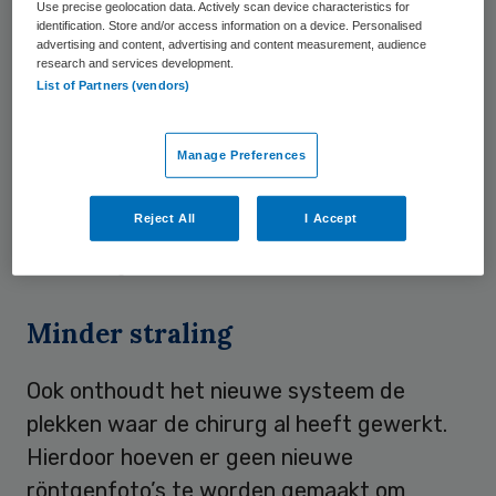
Use precise geolocation data. Actively scan device characteristics for
identification. Store and/or access information on a device. Personalised
Minder contrasteermiddel
advertising and content, advertising and content measurement, audience
research and services development.
List of Partners (vendors)
Daardoor kan het gebruik van
contrasteermiddel beperkt worden omdat
Manage Preferences
de structuur van de bloedvaten al goed
wordt weergeven. Dit is veiliger voor de
Reject All
I Accept
patiënt, omdat contrastmiddelen soms
bijwerkingen hebben.
Minder straling
Ook onthoudt het nieuwe systeem de
plekken waar de chirurg al heeft gewerkt.
Hierdoor hoeven er geen nieuwe
röntgenfoto’s te worden gemaakt om