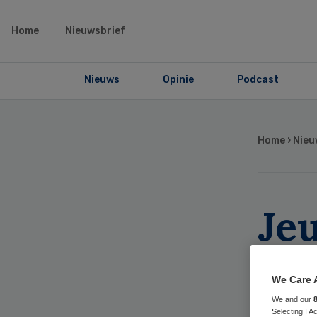
Home
Nieuwsbrief
Nieuws
Opinie
Podcast
Home
›
Nieu
Je
po
We Care 
ki
We and our
Selecting I 