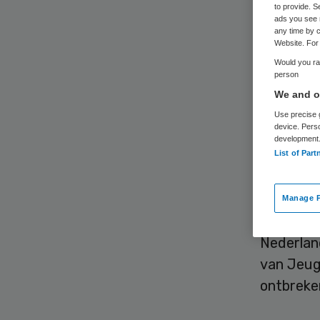
to provide. S
ads you see 
any time by c
Website. For 
Would you rat
person
We and ou
Branchev
Use precise g
verbaasd 
device. Pers
development
In een m
List of Part
twintigst
Manage P
“We geven
Nederlan
van Jeug
ontbreken