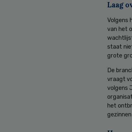
Laag o
Volgens 
van het o
wachtlij
staat ni
grote gro
De branc
vraagt vo
volgens 
organisat
het ontb
gezinnen