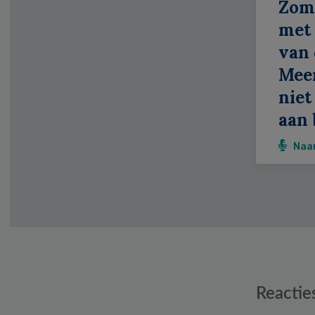
Zom
met 
van 
Meer
niet
aan 
Naa
Reader
Reactie
Interactions