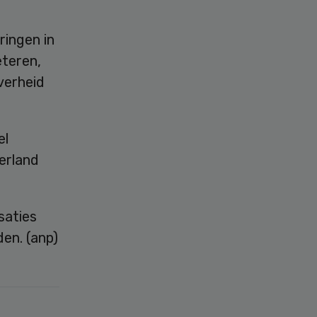
ingen in
eteren,
verheid
el
erland
saties
en. (anp)