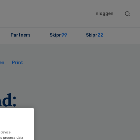
Searc
Inloggen
this
websit
Partners
Skipr
99
Skipr
22
Primary
Sidebar
en
Print
d:
k
 device.
rs process data