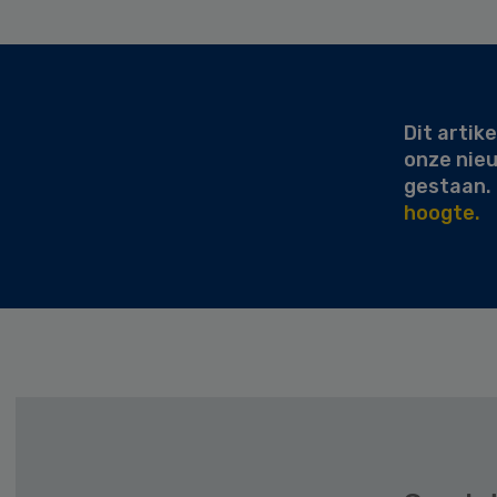
Secondary
Sidebar
Dit artike
onze nie
gestaan.
hoogte.