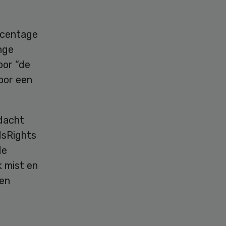
rcentage
nge
oor “de
oor een
dacht
dsRights
de
k mist en
 en