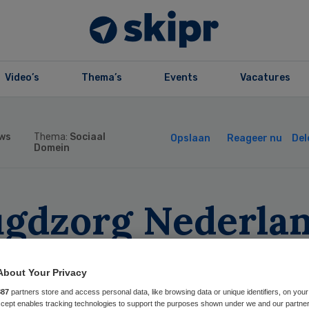
Video’s
Thema’s
Events
Vacatures
ws
Thema:
Sociaal
Opslaan
Reageer nu
Del
Domein
ugdzorg Nederlan
sitie kwetsbare
About Your Privacy
nderen onder dru
887
partners store and access personal data, like browsing data or unique identifiers, on your
Accept enables tracking technologies to support the purposes shown under we and our partne