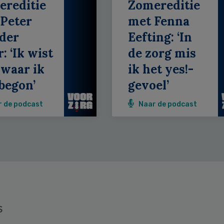
ereditie
Zomereditie
Peter
met Fenna
der
Eefting: ‘In
: ‘Ik wist
de zorg mis
 waar ik
ik het yes!-
begon’
gevoel’
r de podcast
Naar de podcast
s