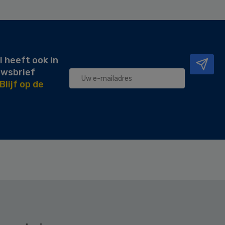
l heeft ook in
uwsbrief
Blijf op de