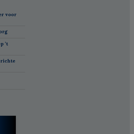
er voor
org
p ’t
richte