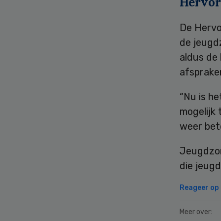
Hervor
De Hervo
de jeugd
aldus de 
afsprake
“Nu is he
mogelijk 
weer bet
Jeugdzor
die jeugd
Reageer op d
Meer over: