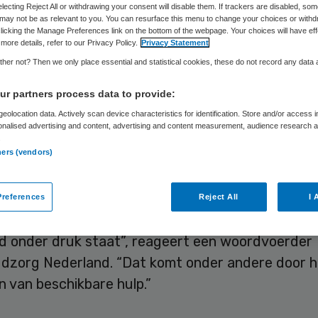
electing Reject All or withdrawing your consent will disable them. If trackers are disabled, so
may not be as relevant to you. You can resurface this menu to change your choices or withd
licking the Manage Preferences link on the bottom of the webpage. Your choices will have eff
more details, refer to our Privacy Policy.
Privacy Statement
Skipr Redactie
26 juni 2023
,
09:54
524 keer gelezen
her not? Then we only place essential and statistical cookies, these do not record any data
r partners process data to provide:
ereniging
Jeugdzorg
Nederland zegt “helaas” ni
eolocation data. Actively scan device characteristics for identification. Store and/or access 
te zijn dat Nederland is gedaald op de KidsRights
onalised advertising and content, advertising and content measurement, audience research 
.
aandag verschenen rapport staat dat Nederland 
ners (vendors)
e staat op de ranglijst, een daling van zestien pla
references
Reject All
I 
 al langer aan dat de positie van kwetsbare kind
d onder druk staat”, reageert een woordvoerder
dzorg Nederland. “Dat komt onder andere door h
 van beschikbare hulp.”