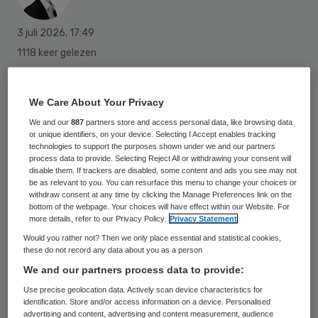
3 juli 2026
,
17:49
1118 keer gelezen
Het kabinet biedt op 29 augustus excuses
We Care About Your Privacy
aan aan mensen die met misstanden in de
We and our
887
partners store and access personal data, like browsing data
gesloten jeugdzorg te maken hebben
or unique identifiers, on your device. Selecting I Accept enables tracking
gehad. Het gaat dan onder meer
technologies to support the purposes shown under we and our partners
process data to provide. Selecting Reject All or withdrawing your consent will
om langdurige isolatie, mishandeling,
disable them. If trackers are disabled, some content and ads you see may not
be as relevant to you. You can resurface this menu to change your choices or
vernedering en misbruik.
withdraw consent at any time by clicking the Manage Preferences link on the
bottom of the webpage. Your choices will have effect within our Website. For
more details, refer to our Privacy Policy.
Privacy Statement
Het gaat ook om jongeren die in een
Would you rather not? Then we only place essential and statistical cookies,
these do not record any data about you as a person
justitiële inrichting hebben gezeten zonder
We and our partners process data to provide:
veroordeling en om de zogeheten ZIKOS:
Use precise geolocation data. Actively scan device characteristics for
Zeer intensieve kortdurende observatie en
identification. Store and/or access information on a device. Personalised
advertising and content, advertising and content measurement, audience