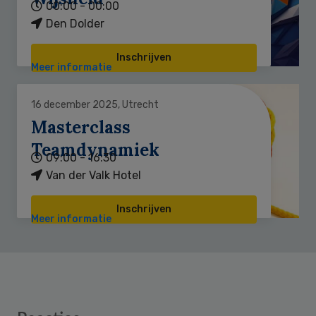
00:00 - 00:00
Den Dolder
Inschrijven
Meer informatie
16 december 2025, Utrecht
Masterclass
Teamdynamiek
09:00 - 16:30
Van der Valk Hotel
Inschrijven
Meer informatie