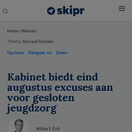
Search
this
Secondary
website
Sidebar
Home
›
Nieuws
Thema:
Sociaal Domein
Opslaan
Reageer nu
Delen
Kabinet biedt eind
augustus excuses aan
voor gesloten
jeugdzorg
Wilbert Zuil