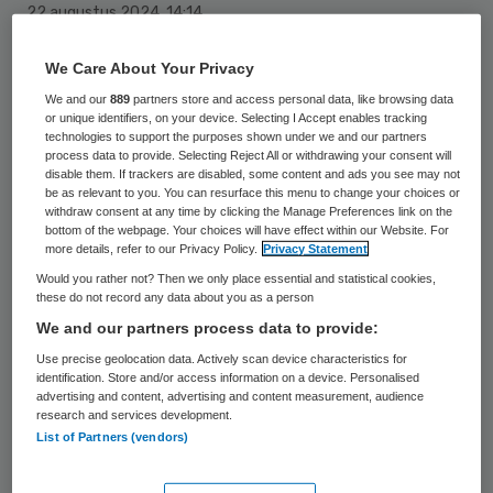
22 augustus 2024
,
14:14
2059 keer gelezen
We Care About Your Privacy
Jeugdzorgorganisatie Triade Vitree heeft
We and our
889
partners store and access personal data, like browsing data
or unique identifiers, on your device. Selecting I Accept enables tracking
besloten de gemeente Almere voor de
technologies to support the purposes shown under we and our partners
rechter te dagen omdat ze vindt dat de
process data to provide. Selecting Reject All or withdrawing your consent will
disable them. If trackers are disabled, some content and ads you see may not
gemeente te lage vergoedingen biedt voor
be as relevant to you. You can resurface this menu to change your choices or
withdraw consent at any time by clicking the Manage Preferences link on the
jeugdhulp zonder verblijf, meldt
Omroep
bottom of the webpage. Your choices will have effect within our Website. For
more details, refer to our Privacy Policy.
Privacy Statement
Flevoland
.
Would you rather not? Then we only place essential and statistical cookies,
these do not record any data about you as a person
We and our partners process data to provide:
Deze hulp omvat begeleiding en
Use precise geolocation data. Actively scan device characteristics for
dagbesteding voor veel kinderen in Almere.
identification. Store and/or access information on a device. Personalised
Triade Vitree stelt dat het voor hen niet
advertising and content, advertising and content measurement, audience
research and services development.
haalbaar is om tegen de huidige tarieven
List of Partners (vendors)
goede zorg te leveren, waardoor ze verlies