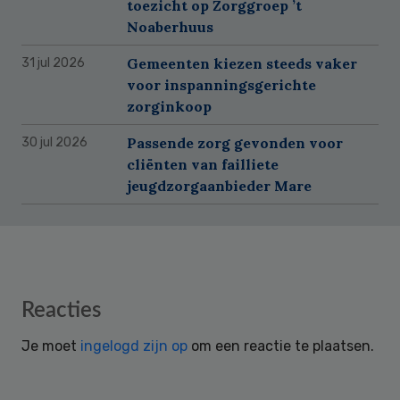
toezicht op Zorggroep ’t
Noaberhuus
Gemeenten kiezen steeds vaker
31 jul 2026
voor inspanningsgerichte
zorginkoop
Passende zorg gevonden voor
30 jul 2026
cliënten van failliete
jeugdzorgaanbieder Mare
Reader
Reacties
Interactions
Je moet
ingelogd zijn op
om een reactie te plaatsen.