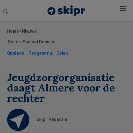
Search
this
Secondary
website
Sidebar
Home
›
Nieuws
Thema:
Sociaal Domein
Opslaan
Reageer nu
Delen
Jeugdzorgorganisatie
daagt Almere voor de
rechter
Skipr Redactie