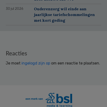
Ouderenzorg wil einde aan
30 jul 2026
jaarlijkse tariefschommelingen
met kort geding
Reader
Reacties
Interactions
Je moet
ingelogd zijn op
om een reactie te plaatsen.