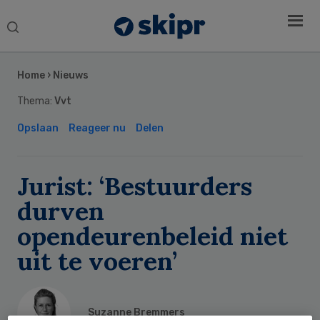
Search
this
Secondary
website
Sidebar
Home
›
Nieuws
Thema:
Vvt
Opslaan
Reageer nu
Delen
Jurist: ‘Bestuurders
durven
opendeurenbeleid niet
uit te voeren’
Suzanne Bremmers