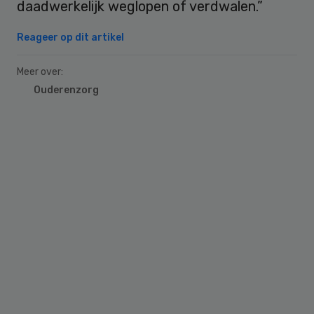
daadwerkelijk weglopen of verdwalen.”
Reageer op dit artikel
Meer over:
Ouderenzorg
Primary
Sidebar