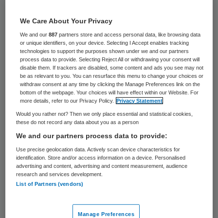
We Care About Your Privacy
17 april 2023
,
10:47
We and our
887
partners store and access personal data, like browsing data
2074 keer gelezen
or unique identifiers, on your device. Selecting I Accept enables tracking
technologies to support the purposes shown under we and our partners
Gezondheidsjurist Brenda Frederiks stelt
process data to provide. Selecting Reject All or withdrawing your consent will
disable them. If trackers are disabled, some content and ads you see may not
dat bestuurders van zorgorganisaties zich
be as relevant to you. You can resurface this menu to change your choices or
laten leiden door angst bij de invoering van
withdraw consent at any time by clicking the Manage Preferences link on the
bottom of the webpage. Your choices will have effect within our Website. For
het opendeurenbeleid in verpleeghuizen.
more details, refer to our Privacy Policy.
Privacy Statement
Daardoor zijn er nog veel verpleeghuizen
Would you rather not? Then we only place essential and statistical cookies,
these do not record any data about you as a person
met gesloten afdelingen.
We and our partners process data to provide:
Use precise geolocation data. Actively scan device characteristics for
identification. Store and/or access information on a device. Personalised
Het opendeurenbeleid valt onder de Wet
advertising and content, advertising and content measurement, audience
research and services development.
zorg en dwang (Wzd) die sinds 1 januari
List of Partners (vendors)
2020 geldt. Volgens
RTL Nieuws werken
veel
verpleeghuizen nog niet met een
Manage Preferences