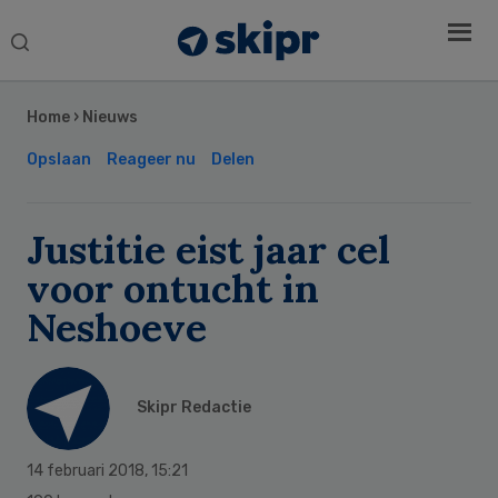
Search
this
Secondary
website
Sidebar
Home
›
Nieuws
Opslaan
Reageer nu
Delen
Justitie eist jaar cel
voor ontucht in
Neshoeve
Skipr Redactie
14 februari 2018
,
15:21