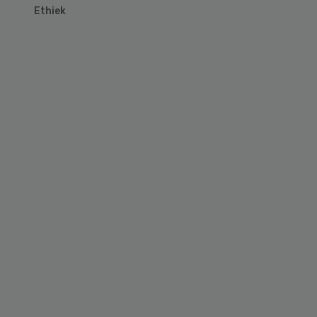
Ethiek
Primary
Sidebar