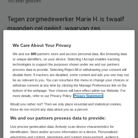
190 keer gelezen
Tegen zorgmedewerker Marie H. is twaalf
maanden cel geëist, waarvan zes
voorwaardelijk, voor ontucht en
We Care About Your Privacy
medeplichtigheid aan jarenlange ontucht
We and our
889
partners store and access personal data, like browsing data
met een cliënt van de zorginstelling
or unique identifiers, on your device. Selecting I Accept enables tracking
Neshoeve in Ridderkerk waar de vrouw
technologies to support the purposes shown under we and our partners
process data to provide. Selecting Reject All or withdrawing your consent will
werkte. Ze deed dat samen met de 77-
disable them. If trackers are disabled, some content and ads you see may not
be as relevant to you. You can resurface this menu to change your choices or
jarige ‘geestelijk leider’ van de instelling
withdraw consent at any time by clicking the Manage Preferences link on the
bottom of the webpage. Your choices will have effect within our Website. For
Aaldert van E., die momenteel in hoger
more details, refer to our Privacy Policy.
Privacy Statement
beroep terechtstaat voor onder meer deze
Would you rather not? Then we only place essential and statistical cookies,
these do not record any data about you as a person
ontucht.
We and our partners process data to provide:
De 62-jarige H. was zelf ooit cliënt van de
Use precise geolocation data. Actively scan device characteristics for
identification. Store and/or access information on a device. Personalised
christelijke zorghoeve, maar werd later
advertising and content, advertising and content measurement, audience