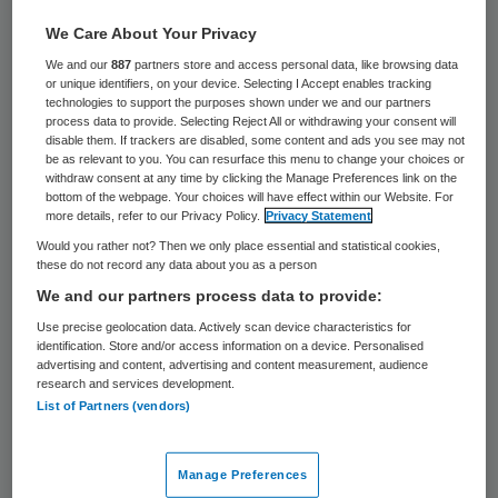
Ernstig verwarde mensen kunnen eerder
We Care About Your Privacy
gedwongen worden behandeld, thuis of in
We and our
887
partners store and access personal data, like browsing data
or unique identifiers, on your device. Selecting I Accept enables tracking
een instelling. Niet alleen de geestelijke
technologies to support the purposes shown under we and our partners
process data to provide. Selecting Reject All or withdrawing your consent will
gezondheidszorg, maar ook het Openbaar
disable them. If trackers are disabled, some content and ads you see may not
Ministerie (OM) krijgt hierin een grote rol.
be as relevant to you. You can resurface this menu to change your choices or
withdraw consent at any time by clicking the Manage Preferences link on the
Dat heeft het kabinet vrijdag besloten.
bottom of the webpage. Your choices will have effect within our Website. For
more details, refer to our Privacy Policy.
Privacy Statement
Would you rather not? Then we only place essential and statistical cookies,
Mensen met ernstige psychische problemen
these do not record any data about you as a person
moeten hierdoor eerder de zorg krijgen die
We and our partners process data to provide:
ze nodig hebben. Nu moet nog vaak langer
Use precise geolocation data. Actively scan device characteristics for
identification. Store and/or access information on a device. Personalised
worden gewacht met ingrijpen. Door de wet
advertising and content, advertising and content measurement, audience
aan te passen, kan de behandeling eerder
research and services development.
List of Partners (vendors)
beginnen. Ook familieleden worden
betrokken bij het op te stellen zorgplan.
Manage Preferences