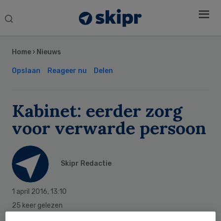
Search
this
Secondary
website
Sidebar
Home
›
Nieuws
Opslaan
Reageer nu
Delen
Kabinet: eerder zorg
voor verwarde persoon
Skipr Redactie
1 april 2016
,
13:10
25 keer gelezen