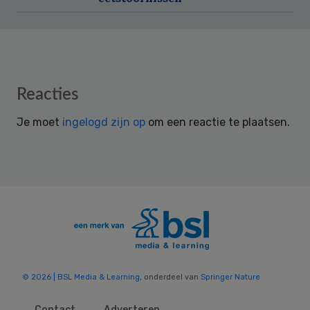
Reader
Reacties
Interactions
Je moet
ingelogd zijn op
om een reactie te plaatsen.
© 2026 | BSL Media & Learning
, onderdeel van
Springer Nature
Contact
Adverteren