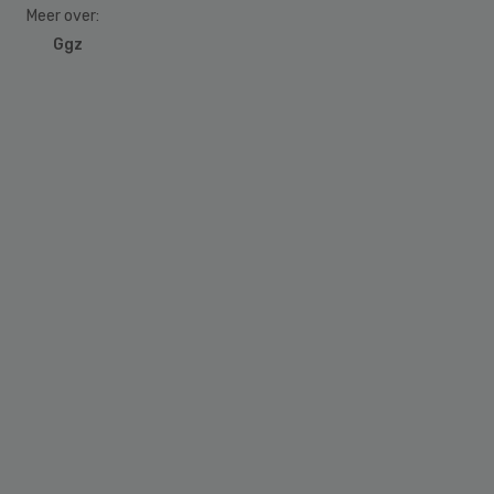
Meer over:
Ggz
Primary
Sidebar