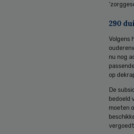
‘zorggesc
290 du
Volgens h
ouderenw
nu nog ac
passende
op dekra
De subsid
bedoeld 
moeten on
beschikk
vergoedt