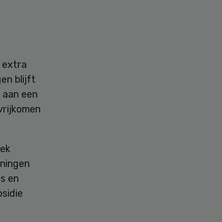
 extra
n blijft
r aan een
vrijkomen
iek
oningen
rs en
sidie