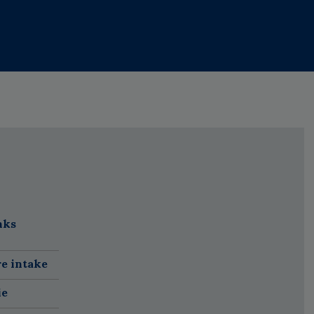
nks
re intake
ie