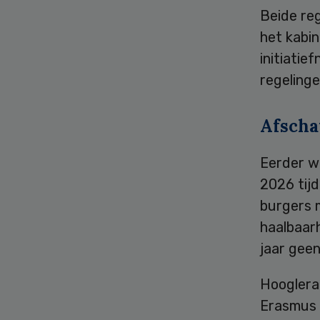
Beide re
het kabin
initiatie
regelinge
Afscha
Eerder w
2026 tijd
burgers 
haalbaarh
jaar geen
Hooglera
Erasmus 