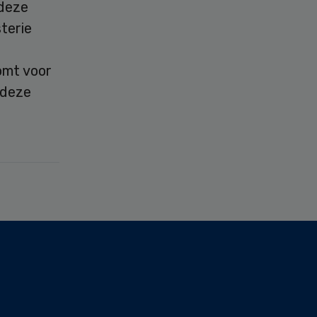
deze
terie
omt voor
 deze