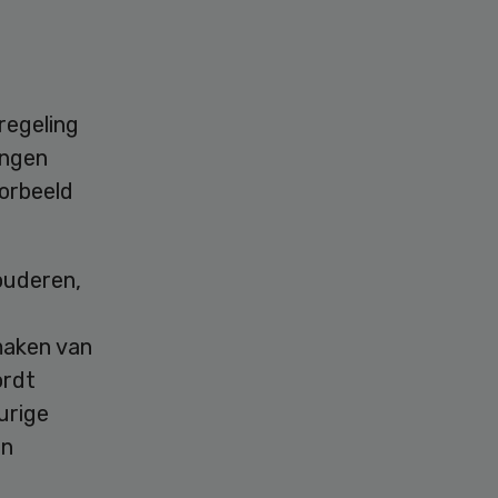
regeling
ingen
orbeeld
ouderen,
maken van
ordt
urige
an