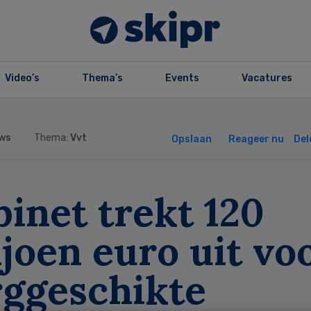
Video’s
Thema’s
Events
Vacatures
ws
Thema:
Vvt
Opslaan
Reageer nu
Del
inet trekt 120
joen euro uit vo
rggeschikte