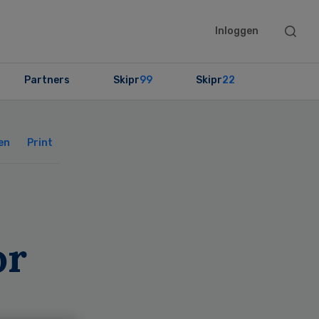
Searc
Inloggen
this
websit
Partners
Skipr
99
Skipr
22
Primary
Sidebar
en
Print
or