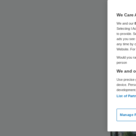
wo
We Care 
We and our
Selecting I 
to provide. S
ads you see 
any time by c
Website. For 
Het kabi
Would you rat
person
voorname
We and ou
woningcor
Use precise g
aanvrage
device. Pers
development
List of Part
Manage P