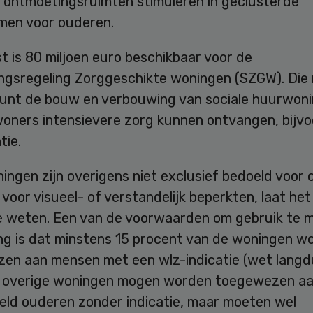
 ontmoetingsruimten stimuleren in geclusterde
en voor ouderen.
 is 80 miljoen euro beschikbaar voor de
ingsregeling Zorggeschikte woningen (SZGW). Die 
unt de bouw en verbouwing van sociale huurwon
oners intensievere zorg kunnen ontvangen, bijvo
tie.
ngen zijn overigens niet exclusief bedoeld voor 
voor visueel- of verstandelijk beperkten, laat het
ie weten. Een van de voorwaarden om gebruik te 
ing is dat minstens 15 procent van de woningen w
en aan mensen met een wlz-indicatie (wet langd
e overige woningen mogen worden toegewezen a
eeld ouderen zonder indicatie, maar moeten wel