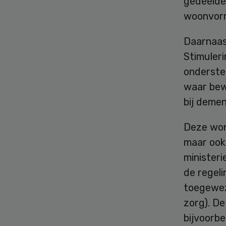
gedeelde
woonvorm
Daarnaast
Stimuler
onderste
waar bew
bij demen
Deze woni
maar ook 
minister
de regel
toegewez
zorg). D
bijvoorb