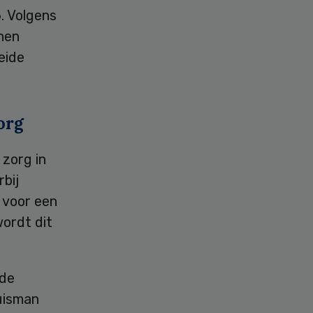
. Volgens
nnen
eide
org
zorg in
rbij
 voor een
wordt dit
 de
uisman