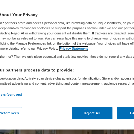
ningen
About Your Privacy
887
partners store and access personal data, like browsing data or unique identifiers, on your
Accept enables tracking technologies to support the purposes shown under we and our partne
electing Reject All or withdrawing your consent will disable them. If trackers are disabled, so
Thijs Peters
13 mei 2026
,
10:49
3099 keer gelezen
may not be as relevant to you. You can resurface this menu to change your choices or withd
licking the Manage Preferences link on the bottom of the webpage. Your choices will have eff
more details, refer to our Privacy Policy.
Privacy Statement
net investeert 120 miljoen euro in nieuwe woonvo
her not? Then we only place essential and statistical cookies, these do not record any data
lijk ouderen. Vanaf 18 mei kunnen zowel
r partners process data to provide:
poraties, zorgorganisaties en andere partijen su
eolocation data. Actively scan device characteristics for identification. Store and/or access 
n voor de bouw en aanpassing van woningen.
onalised advertising and content, advertising and content measurement, audience research 
.
ners (vendors)
references
Reject All
I 