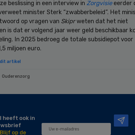
ze beslissing in een interview in
Zorgvisie
eerder 
erweet minister Sterk “zwabberbeleid”. Het minis
antwoord op vragen van
Skipr
weten dat het niet
en is dat er volgend jaar weer geld beschikbaar k
ling. In 2025 bedroeg de totale subsidiepot voor
1,5 miljoen euro.
it artikel
Ouderenzorg
l heeft ook in
uwsbrief
Blijf op de