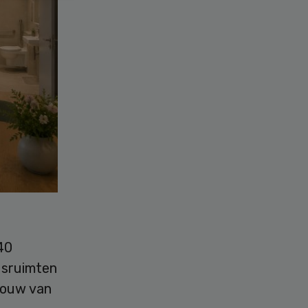
40
gsruimten
bouw van