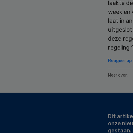
laakte de
week en v
laat in 
uitgeslot
deze rege
regeling 
Reageer op d
Meer over:
Secondary
Sidebar
Dit artike
onze nie
gestaan.