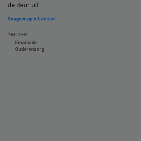
de deur uit.
Reageer op dit artikel
Meer over:
Financiën
Ouderenzorg
Primary
Sidebar