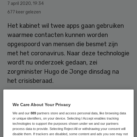
7 april 2020
,
19:34
677 keer gelezen
Het kabinet wil twee apps gaan gebruiken
waarmee contacten kunnen worden
opgespoord van mensen die besmet zijn
met het coronavirus. Naar deze technologie
wordt nu onderzoek gedaan, zei
zorgminister Hugo de Jonge dinsdag na
het crisisberaad.
Met de ene app kunnen de contacten
We Care About Your Privacy
worden getraceerd en met de andere app is
We and our
889
partners store and access personal data, like browsing data
or unique identifiers, on your device. Selecting I Accept enables tracking
makkelijk contact te onderhouden met een
technologies to support the purposes shown under we and our partners
dokter. Het intensiever testen en beter
process data to provide. Selecting Reject All or withdrawing your consent will
disable them. If trackers are disabled, some content and ads you see may not