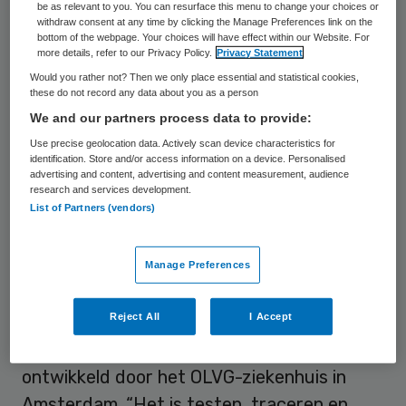
kunnen opsporen van besmettingen kan
be as relevant to you. You can resurface this menu to change your choices or
withdraw consent at any time by clicking the Manage Preferences link on the
helpen om een nieuwe opleving van de
bottom of the webpage. Your choices will have effect within our Website. For
more details, refer to our Privacy Policy.
Privacy Statement
uitbraak te voorkomen, zei hij.
Would you rather not? Then we only place essential and statistical cookies,
these do not record any data about you as a person
Een van de apps waarschuwt als je in de
We and our partners process data to provide:
buurt bent geweest van iemand die met het
Use precise geolocation data. Actively scan device characteristics for
coronavirus besmet blijkt te zijn of is
identification. Store and/or access information on a device. Personalised
advertising and content, advertising and content measurement, audience
geweest, waarna je het advies krijgt om
research and services development.
List of Partners (vendors)
twee weken binnen te blijven en jezelf in de
gaten te houden. Je krijgt vervolgens een
verzoek om een tweede app te gebruiken
Manage Preferences
waarmee je makkelijk contact kunt houden
Reject All
I Accept
met een dokter om je lichamelijke situatie
van huis uit te monitoren. Deze app is
ontwikkeld door het OLVG-ziekenhuis in
Amsterdam. “Het is testen, traceren en