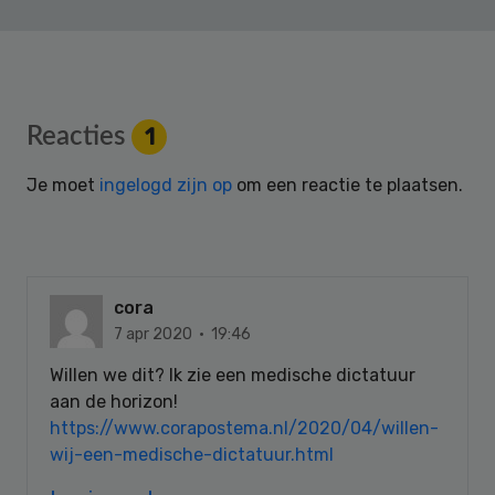
Reader
Reacties
1
Interactions
Je moet
ingelogd zijn op
om een reactie te plaatsen.
cora
7 apr 2020 · 19:46
Willen we dit? Ik zie een medische dictatuur
aan de horizon!
https://www.corapostema.nl/2020/04/willen-
wij-een-medische-dictatuur.html