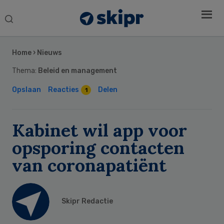
Search
this
Secondary
website
Sidebar
Home
›
Nieuws
Thema:
Beleid en management
Opslaan
Reacties
Delen
1
Kabinet wil app voor
opsporing contacten
van coronapatiënt
Skipr Redactie