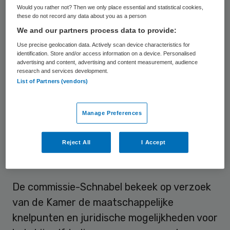
Een van de voorwaarden moet zijn dat een
Would you rather not? Then we only place essential and statistical cookies,
these do not record any data about you as a person
stervenshulpverlener met een medische
We and our partners process data to provide:
achtergrond en een speciale opleiding de
Use precise geolocation data. Actively scan device characteristics for
oudere begeleidt en het verzoek om het
identification. Store and/or access information on a device. Personalised
advertising and content, advertising and content measurement, audience
leven te beëindigen toetst. De ministers
research and services development.
List of Partners (vendors)
Edith Schippers (volksgezondheid) en Ard
van der Steur (Veiligheid en Justitie)
schrijven dit woensdag aan de Tweede
Manage Preferences
Kamer. Het kabinet reageert daarmee op
Reject All
I Accept
het rapport ‘Voltooid Leven’ van de
commissie onder leiding van Paul Schnabel.
De commissie-Schnabel bekeek op verzoek
van de Kamer de maatschappelijke
knelpunten en juridische mogelijkheden voor