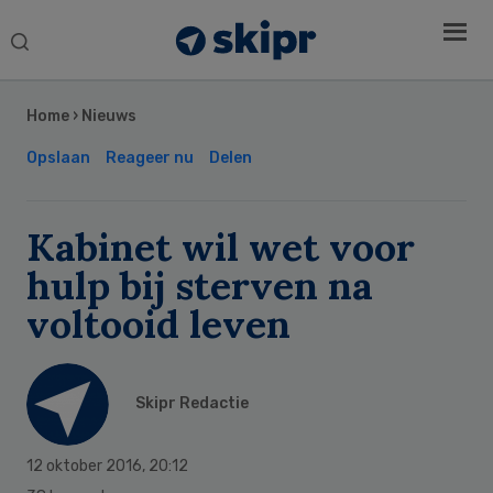
Search
this
Secondary
website
Sidebar
Home
›
Nieuws
Opslaan
Reageer nu
Delen
Kabinet wil wet voor
hulp bij sterven na
voltooid leven
Skipr Redactie
12 oktober 2016
,
20:12