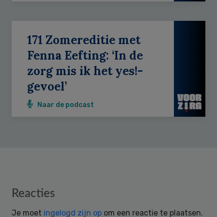
171 Zomereditie met
Fenna Eefting: ‘In de
zorg mis ik het yes!-
gevoel’
Naar de podcast
Reader
Reacties
Interactions
Je moet
ingelogd zijn op
om een reactie te plaatsen.