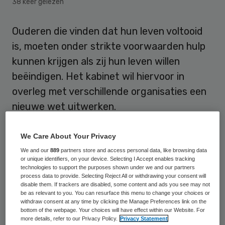
38 keer gelezen
Ouderen die vinden dat hun leven voltooid
is, moeten onder strikte voorwaarden hulp
kunnen krijgen als zij hun leven willen
beëindigen. Het kabinet wil hiervoor in
overleg met verschillende organisaties een
nieuwe wet uitwerken.
Ouderen die vinden dat hun leven voltooid
We Care About Your Privacy
is, moeten onder strikte voorwaarden hulp
We and our
889
partners store and access personal data, like browsing data
or unique identifiers, on your device. Selecting I Accept enables tracking
kunnen krijgen als zij hun leven willen
technologies to support the purposes shown under we and our partners
beëindigen. Het kabinet wil hiervoor in
process data to provide. Selecting Reject All or withdrawing your consent will
disable them. If trackers are disabled, some content and ads you see may not
overleg met verschillende organisaties een
be as relevant to you. You can resurface this menu to change your choices or
withdraw consent at any time by clicking the Manage Preferences link on the
nieuwe wet uitwerken.
bottom of the webpage. Your choices will have effect within our Website. For
more details, refer to our Privacy Policy.
Privacy Statement