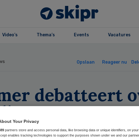
Video’s
Thema’s
Events
Vacatures
ws
Opslaan
Reageer nu
Del
mer debatteert o
llissement
ekenhuizen
About Your Privacy
889
partners store and access personal data, like browsing data or unique identifiers, on your
Accept enables tracking technologies to support the purposes shown under we and our partne