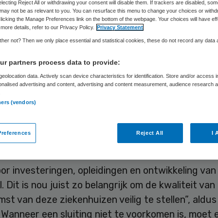
electing Reject All or withdrawing your consent will disable them. If trackers are disabled, so
may not be as relevant to you. You can resurface this menu to change your choices or withd
licking the Manage Preferences link on the bottom of the webpage. Your choices will have eff
more details, refer to our Privacy Policy.
Privacy Statement
Skipr Redactie
31 oktober 2018
,
08:49
121 keer gelezen
her not? Then we only place essential and statistical cookies, these do not record any data
r partners process data to provide:
meer politieke aandacht komen voor de financieel
eolocation data. Actively scan device characteristics for identification. Store and/or access 
onalised advertising and content, advertising and content measurement, audience research 
izen in Nederland, “voordat zij zodanig klem wor
.
et meer kunnen overleven”. Dat stelt CNV Zorg en
ners (vendors)
op naar een Kamerdebat woensdagmiddag over de
tische zorg.
references
Reject All
I 
 hoofd boven water kunnen houden betekent name
or investeringen, opleidingen en ontwikkeling van
. Dit is nou juist zo belangrijk om de kwaliteit van
st van deze ziekenhuizen veilig te stellen”, aldus
Wanneer een sluiting niet te voorkomen is, moet 