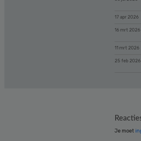
17 apr 2026
16 mrt 2026
11 mrt 2026
25 feb 2026
Reader
Reactie
Interactions
Je moet
in