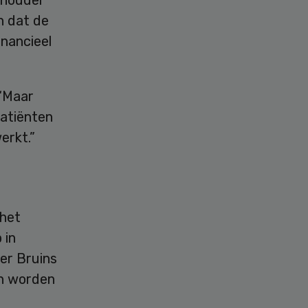
n dat de
inancieel
 “Maar
atiënten
erkt.”
 het
 in
ter Bruins
an worden