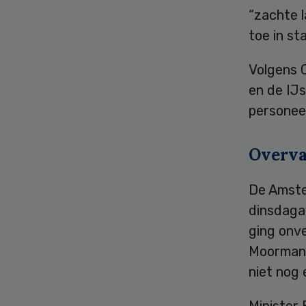
“zachte l
toe in st
Volgens C
en de IJ
personeel
Overva
De Amste
dinsdaga
ging onve
Moorman 
niet nog 
Minister