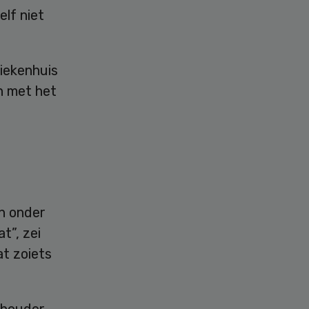
elf niet
ziekenhuis
n met het
n onder
t”, zei
at zoiets
thouder