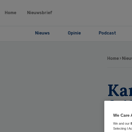
Home
Nieuwsbrief
Nieuws
Opinie
Podcast
Home
›
Nieu
Ka
fai
zi
We Care 
We and our
Selecting I 