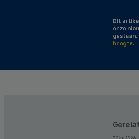
Sidebar
Dit artike
onze nie
gestaan.
hoogte.
Gerela
30 jul 2026