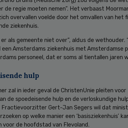
er de regie moeten nemen”. Het verbaast Moorma
zich overvallen voelde door het omvallen van het f
nde ziekenhuis.
 er als gemeente niet over”, aldus de wethouder.
el een Amsterdams ziekenhuis met Amsterdamse p
dams personeel, dat er soms al tientallen jaren w
isende hulp
er zal in ieder geval de ChristenUnie pleiten voor
an de spoedeisende hulp en de verloskundige hulp
 Fractievoorzitter Gert-Jan Segers wil dat minis
erzoeken op welke manier een ‘basisziekenhuis’ k
 voor de hoofdstad van Flevoland.