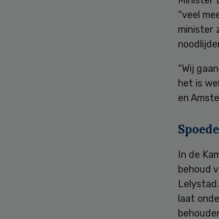
“veel me
minister 
noodlijde
“Wij gaan
het is w
en Amster
Spoede
In de Kam
behoud v
Lelystad.
laat ond
behouden