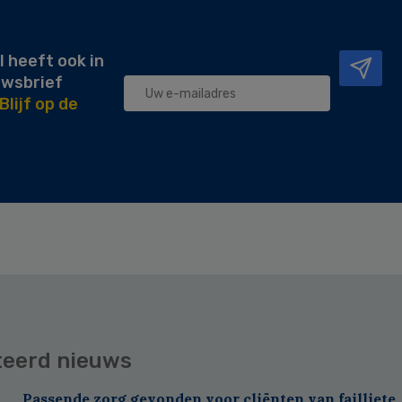
l heeft ook in
uwsbrief
Blijf op de
teerd nieuws
Passende zorg gevonden voor cliënten van failliete