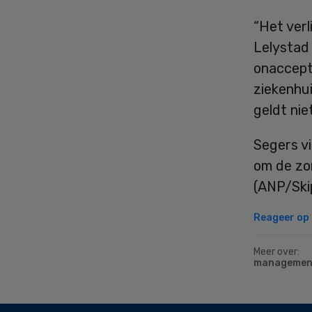
“Het verl
Lelystad 
onaccepta
ziekenhui
geldt nie
Segers v
om de zor
(ANP/Ski
Reageer op d
Meer over:
managemen
Secondary