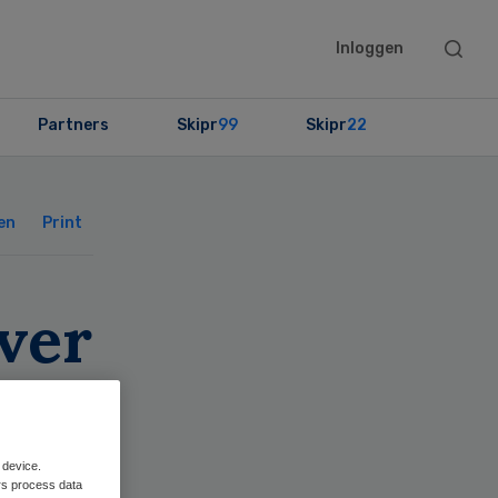
Searc
Inloggen
this
websit
Partners
Skipr
99
Skipr
22
Primary
Sidebar
en
Print
ver
 device.
rs process data