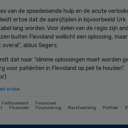
ies van de spoedeisende hulp en de acute verlosk
leidt ertoe dat de aanrijtijden in bijvoorbeeld Urk
bel lang worden. Voor delen van de regio zijn an
zen buiten Flevoland wellicht een oplossing, maar
t overal”, aldus Segers.
indt dat naar “slimme oplossingen moet worden g
g voor patiënten in Flevoland op peil te houden”.
pr)
it artikel
Faillissement
Financieel
t
Financiën
Financiering
Marktwerking
Politiek
V