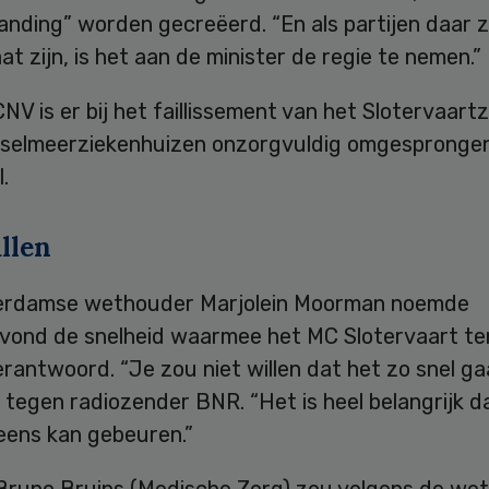
anding” worden gecreëerd. “En als partijen daar z
aat zijn, is het aan de minister de regie te nemen.”
NV is er bij het faillissement van het Slotervaart
sselmeerziekenhuizen onzorgvuldig omgespronge
.
llen
rdamse wethouder Marjolein Moorman noemde
vond de snelheid waarmee het MC Slotervaart te
rantwoord. “Je zou niet willen dat het zo snel gaa
tegen radiozender BNR. “Het is heel belangrijk d
eens kan gebeuren.”
 Bruno Bruins (Medische Zorg) zou volgens de we