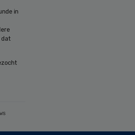
unde in
dere
 dat
ezocht
WS