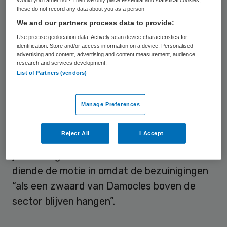
maar zou daarna ingaan. Uiteindelijk moet 1
these do not record any data about you as a person
miljard euro per jaar worden bezuinigd op
We and our partners process data to provide:
de langdurige zorg, volgens de
Use precise geolocation data. Actively scan device characteristics for
identification. Store and/or access information on a device. Personalised
kabinetsplannen.
advertising and content, advertising and content measurement, audience
research and services development.
List of Partners (vendors)
Uitgesteld
Manage Preferences
Eind mei maakte minister Mirjam Sterk
(Langdurige Zorg, CDA) bekend dat de
Reject All
I Accept
bezuiniging van 170 miljoen euro volgend
jaar is uitgesteld. SP-Kamerlid Sarah Dobbe
diende de motie in omdat de bezuinigingen
“als een zwaard van Damocles boven de
sector blijven hangen”.