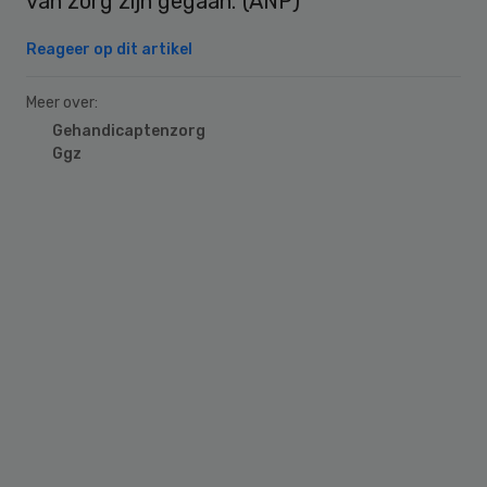
van zorg zijn gegaan.”(ANP)
Reageer op dit artikel
Meer over:
Gehandicaptenzorg
Ggz
Primary
Sidebar