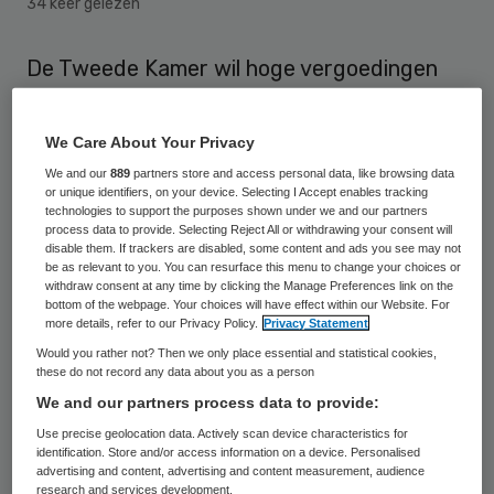
34 keer gelezen
De Tweede Kamer wil hoge vergoedingen
voor interim-bestuurders aan banden
leggen. De Kamer heeft op 4 februari een
We Care About Your Privacy
motie aangenomen die een maandelijks
We and our
889
partners store and access personal data, like browsing data
or unique identifiers, on your device. Selecting I Accept enables tracking
maximum bepleit.
technologies to support the purposes shown under we and our partners
process data to provide. Selecting Reject All or withdrawing your consent will
disable them. If trackers are disabled, some content and ads you see may not
De motie
, ingediend door Madeleine van
be as relevant to you. You can resurface this menu to change your choices or
Toorenburg (CDA) en Ronald van Raak (SP),
withdraw consent at any time by clicking the Manage Preferences link on the
bottom of the webpage. Your choices will have effect within our Website. For
verzoekt de regering voor interim-
more details, refer to our Privacy Policy.
Privacy Statement
bestuurders een maximaal per maand te
Would you rather not? Then we only place essential and statistical cookies,
these do not record any data about you as a person
verdienen bedrag te bepalen en de Kamer
We and our partners process data to provide:
hierover voor 1 maart 2014 te informeren.
Use precise geolocation data. Actively scan device characteristics for
Alle partijen hebben hiermee ingestemd,
identification. Store and/or access information on a device. Personalised
advertising and content, advertising and content measurement, audience
behalve de VVD en D66.
research and services development.