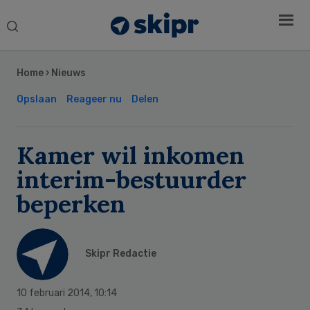
Search
this
Secondary
website
Sidebar
Home
›
Nieuws
Opslaan
Reageer nu
Delen
Kamer wil inkomen
interim-bestuurder
beperken
Skipr Redactie
10 februari 2014
,
10:14