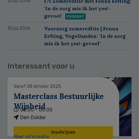
171 Zomereditie met Fenna Eefting:
30 jul 2026
'In de zorg mis ik het yes!-
gevoel'
PODCAST
Voorzorg zomereditie | Fenna
30 jul 2026
Eefting, Vogellanden: 'In de zorg
mis ik het yes!-gevoel'
Interessant voor u
Vanaf 28 oktober 2025
Masterclass Bestuurlijke
Wijsheid
00:00 - 00:00
Den Dolder
Inschrijven
Meer informatie