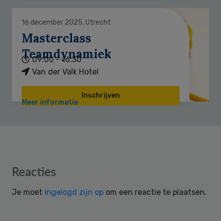
16 december 2025, Utrecht
Masterclass
Teamdynamiek
09:00 - 16:30
Van der Valk Hotel
Inschrijven
Meer informatie
Reader
Reacties
Interactions
Je moet
ingelogd zijn op
om een reactie te plaatsen.