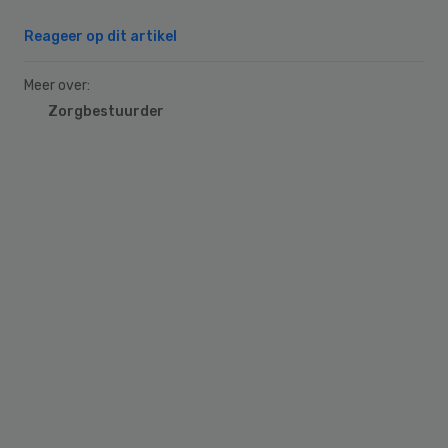
Reageer op dit artikel
Meer over:
Zorgbestuurder
Primary
Sidebar