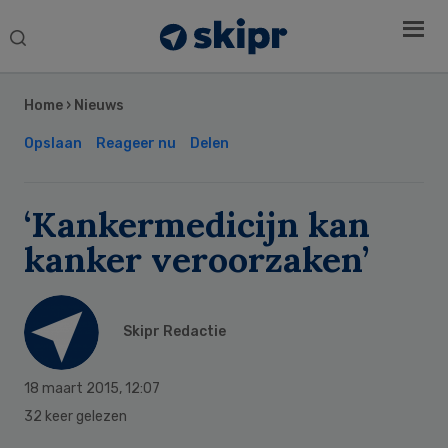
Search
this
Secondary
website
Sidebar
Home
›
Nieuws
Opslaan
Reageer nu
Delen
‘Kankermedicijn kan
kanker veroorzaken’
Skipr Redactie
18 maart 2015
,
12:07
32 keer gelezen