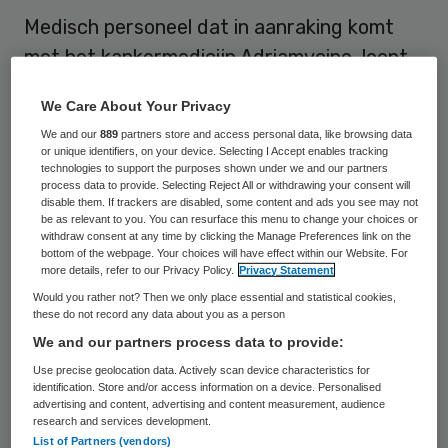
Medisch personeel dat in aanraking komt
met het kankermedicijn Adriamycine, loopt
zelf risico om kanker te krijgen. Dat schrijft
We Care About Your Privacy
de Gezondheidsraad in een woensdag
We and our
889
partners store and access personal data, like browsing data
verschenen advies aan de minister van
or unique identifiers, on your device. Selecting I Accept enables tracking
technologies to support the purposes shown under we and our partners
Sociale Zaken en Werkgelegenheid.
process data to provide. Selecting Reject All or withdrawing your consent will
disable them. If trackers are disabled, some content and ads you see may not
be as relevant to you. You can resurface this menu to change your choices or
Ook mensen die betrokken zijn bij de
withdraw consent at any time by clicking the Manage Preferences link on the
productie van het medicijn en het opruimen
bottom of the webpage. Your choices will have effect within our Website. For
more details, refer to our Privacy Policy.
Privacy Statement
ervan lopen een verhoogd
Would you rather not? Then we only place essential and statistical cookies,
gezondheidsrisico. Hoe groot het
these do not record any data about you as a person
We and our partners process data to provide:
kankerrisico is, kan volgens de
Use precise geolocation data. Actively scan device characteristics for
Gezondheidsraad echter niet goed worden
identification. Store and/or access information on a device. Personalised
ingeschat wegens ,”gebrek aan adequate
advertising and content, advertising and content measurement, audience
research and services development.
gegevens”. De raad adviseert het ministerie
List of Partners (vendors)