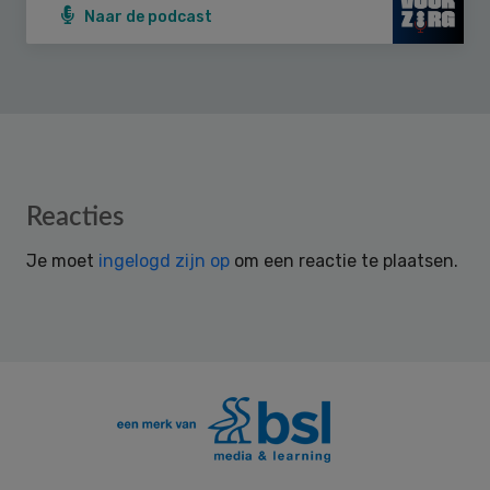
Naar de podcast
Reader
Reacties
Interactions
Je moet
ingelogd zijn op
om een reactie te plaatsen.