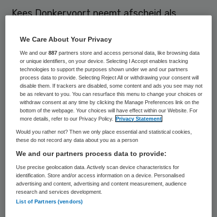
Kees Donkervoort neemt afscheid als
directievoorzitter van het Medisch
We Care About Your Privacy
Centrum Leeuwarden (MCL). Hij start per 1
We and our
887
partners store and access personal data, like browsing data
september 2017 als directeur Zorg bij KPN,
or unique identifiers, on your device. Selecting I Accept enables tracking
waar hij leiding gaat geven aan alle
technologies to support the purposes shown under we and our partners
process data to provide. Selecting Reject All or withdrawing your consent will
activiteiten van het bedrijf op het gebied
disable them. If trackers are disabled, some content and ads you see may not
be as relevant to you. You can resurface this menu to change your choices or
van zorg.
withdraw consent at any time by clicking the Manage Preferences link on the
bottom of the webpage. Your choices will have effect within our Website. For
more details, refer to our Privacy Policy.
Privacy Statement
Dat maakte het ziekenhuis dinsdag
bekend
.
Would you rather not? Then we only place essential and statistical cookies,
these do not record any data about you as a person
Donkervoort
is sinds juli 2013
We and our partners process data to provide:
directievoorzitter van het MCL. Ook is hij
Use precise geolocation data. Actively scan device characteristics for
bestuurslid van de Samenwerkende
identification. Store and/or access information on a device. Personalised
advertising and content, advertising and content measurement, audience
Topklinische opleidingsziekenhuizen (STZ)
research and services development.
List of Partners (vendors)
en docent bij de opleiding voor aankomend