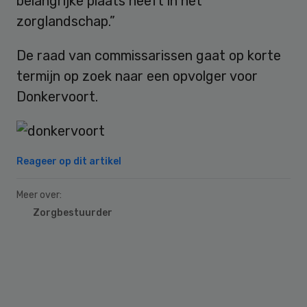
belangrijke plaats heeft in het
zorglandschap.”
De raad van commissarissen gaat op korte
termijn op zoek naar een opvolger voor
Donkervoort.
Reageer op dit artikel
Meer over:
Zorgbestuurder
Primary
Sidebar