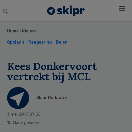
Search
this
Secondary
website
Sidebar
Home
›
Nieuws
Opslaan
Reageer nu
Delen
Kees Donkervoort
vertrekt bij MCL
Skipr Redactie
3 mei 2017
,
07:55
100 keer gelezen