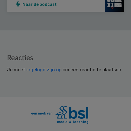
Naar de podcast
Reader
Reacties
Interactions
Je moet
ingelogd zijn op
om een reactie te plaatsen.