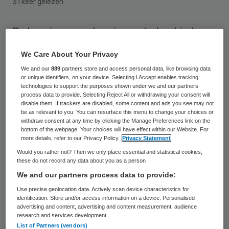
31 keer gelezen
De kennis van wetgeving op het gebied van
personeelsbeleid bij langdurige
We Care About Your Privacy
arbeidsongeschiktheid schiet tekort in het
We and our
889
partners store and access personal data, like browsing data
midden- en kleinbedrijf. Ook worden risico’s
or unique identifiers, on your device. Selecting I Accept enables tracking
technologies to support the purposes shown under we and our partners
onderschat. Dat concludeert
process data to provide. Selecting Reject All or withdrawing your consent will
disable them. If trackers are disabled, some content and ads you see may not
verzekeringsspecialist Aon Nederland na
be as relevant to you. You can resurface this menu to change your choices or
onderzoek onder 150 ondernemers en HR-
withdraw consent at any time by clicking the Manage Preferences link on the
bottom of the webpage. Your choices will have effect within our Website. For
professionals.
more details, refer to our Privacy Policy.
Privacy Statement
Would you rather not? Then we only place essential and statistical cookies,
these do not record any data about you as a person
Een groot deel van de ondervraagden zou
We and our partners process data to provide:
niet weten hoeveel jaar werkgevers in het
Use precise geolocation data. Actively scan device characteristics for
uiterste geval de kosten betalen van de
identification. Store and/or access information on a device. Personalised
advertising and content, advertising and content measurement, audience
uitkering aan hun zieke personeel. De
research and services development.
gemiddelde schatting hier was vier jaar. “In
List of Partners (vendors)