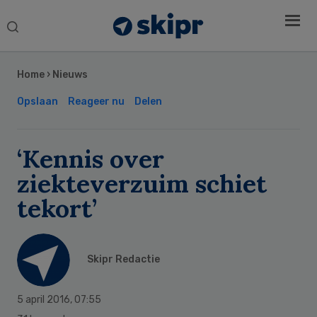
Search
this
Secondary
website
Sidebar
Home
›
Nieuws
Opslaan
Reageer nu
Delen
‘Kennis over
ziekteverzuim schiet
tekort’
Skipr Redactie
5 april 2016
,
07:55