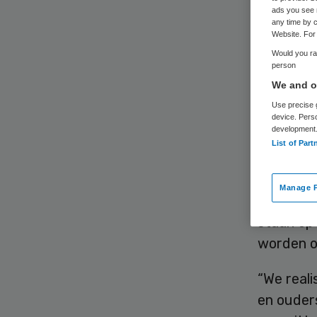
ads you see 
any time by c
Website. For 
Would you rat
Op kinder
person
luchtweg
We and ou
woordvoe
Use precise g
device. Pers
Kinderge
development
List of Part
Ongeveer
Manage P
kinderen
staan op 
worden o
“We reali
en ouders