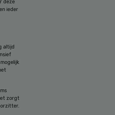
or deze
en ieder
 altijd
nsief
mogelijk
met
oms
het zorgt
orzitter.