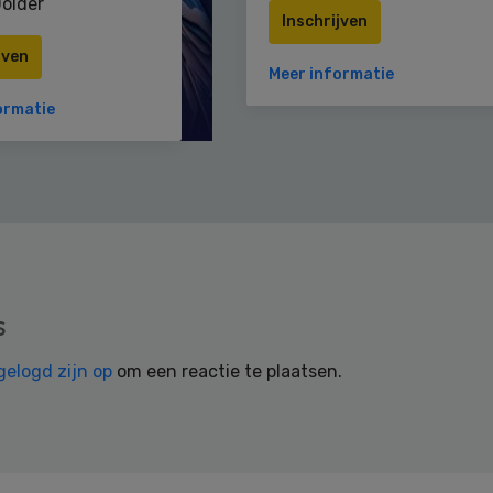
older
Inschrijven
jven
Meer informatie
ormatie
s
gelogd zijn op
om een reactie te plaatsen.