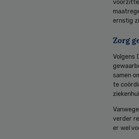
voorzitte
maatrege
ernstig z
Zorg g
Volgens D
gewaarbo
samen om
te coörd
ziekenhui
Vanwege 
verder re
er wel vo