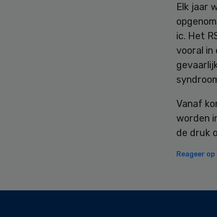
Elk jaar
opgenome
ic. Het R
vooral in
gevaarlij
syndroom
Vanaf ko
worden i
de druk o
Reageer op d
Secondary
Sidebar