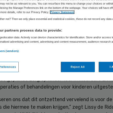
may not be as relevant to you. You can resurface this menu to change your choices or withd
Frits Baltesen
2 januari 2025
,
09:01
630 keer gelezen
licking the Manage Preferences link on the bottom of the webpage. Your choices will have eff
more details, refer to our Privacy Policy.
Privacy Statement
her not? Then we only place essential and statistical cookies, these do not record any data
-IC’s liggen momenteel veel jonge kinderen met e
problemen door het RS-virus, bevestigt een
r partners process data to provide:
rder van de Nederlandse Vereniging voor
eolocation data. Actively scan device characteristics for identification. Store and/or access 
onalised advertising and content, advertising and content measurement, audience research 
neeskunde (NVK) na berichtgeving van de NOS en
.
ners (vendors)
 de helft van de negentig kinder-ic-bedden is be
references
Reject All
I 
 met het RS-virus, aldus de NVK. Daardoor komt d
de geplande zorg op kinder-ic’s. In meerdere zie
peraties of behandelingen voor kinderen uitgeste
seren ons dat dit ontzettend vervelend is voor de
 die hiermee te maken krijgen,” zegt Lissy de Rid