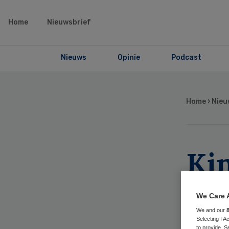
Home
Nieuwsbrief
Nieuws
Opinie
Podcast
Home
›
Nieu
Kin
RS
We Care 
We and our
Selecting I 
to provide. S