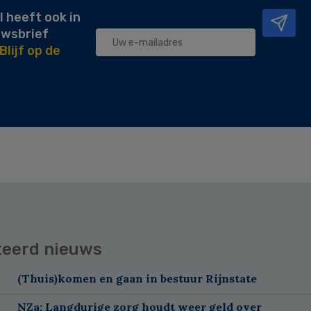
l heeft ook in
uwsbrief
Blijf op de
teerd nieuws
(Thuis)komen en gaan in bestuur Rijnstate
NZa: Langdurige zorg houdt weer geld over