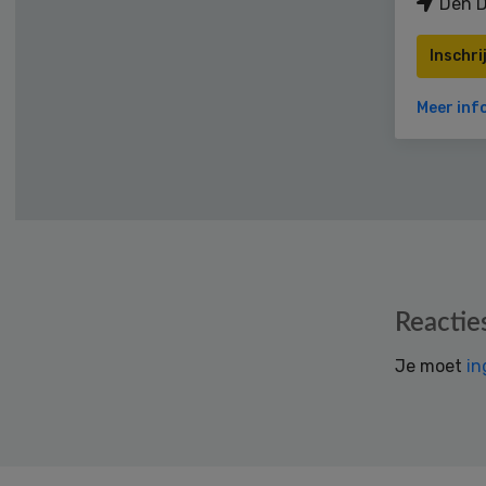
Den D
Inschri
Meer inf
Reader
Reactie
Interactions
Je moet
in