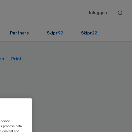
Searc
Inloggen
this
websit
Partners
Skipr
99
Skipr
22
Primary
Sidebar
en
Print
 device.
rs process data
me content and