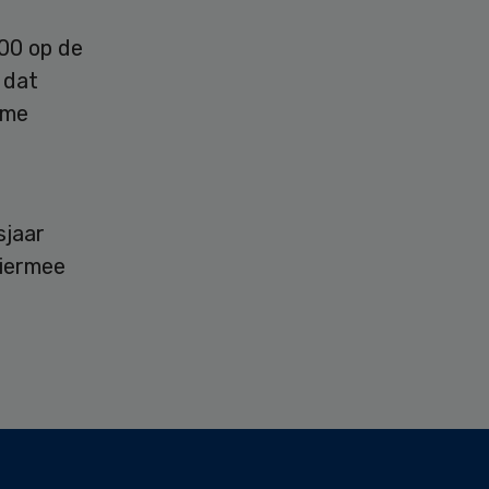
00 op de
 dat
ame
sjaar
hiermee