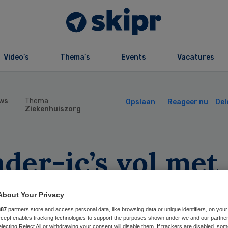
Video’s
Thema’s
Events
Vacatures
ws
Thema:
Opslaan
Reageer nu
Del
Ziekenhuiszorg
der-ic’s vol met
-patiënten
About Your Privacy
887
partners store and access personal data, like browsing data or unique identifiers, on your
Accept enables tracking technologies to support the purposes shown under we and our partne
electing Reject All or withdrawing your consent will disable them. If trackers are disabled, so