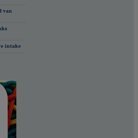
d van
nks
re intake