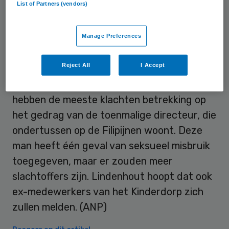
List of Partners (vendors)
Instituut gevraagd
een onderzoek in te
stellen
, dat in de zomer klaar moet zijn.
Manage Preferences
KLOKK
Reject All
I Accept
Volgens lotgenotenorganisatie
KLOKK
hebben de meeste klachten betrekking op
het gedrag van de toenmalige directeur, die
ondertussen op de Filipijnen woont. Deze
man heeft één geval van seksueel misbruik
toegegeven, maar er zouden meer
slachtoffers zijn. Lindenhout hoopt dat ook
ex-medewerkers van het Kinderdorp zich
zullen melden. (ANP)