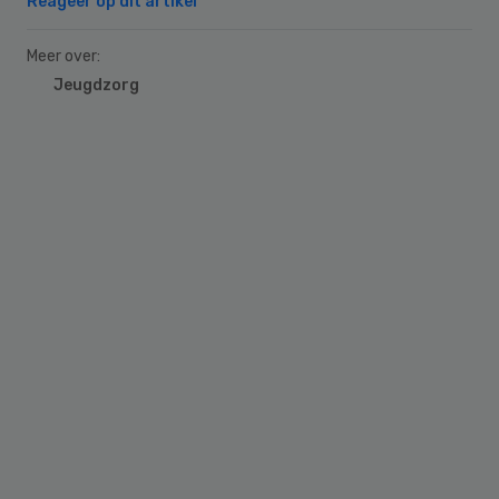
Reageer op dit artikel
Meer over:
Jeugdzorg
Primary
Sidebar