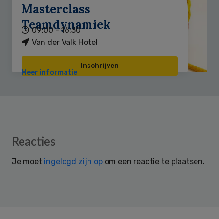
Masterclass
Teamdynamiek
09:00 - 16:30
Van der Valk Hotel
Inschrijven
Meer informatie
Reader
Reacties
Interactions
Je moet
ingelogd zijn op
om een reactie te plaatsen.