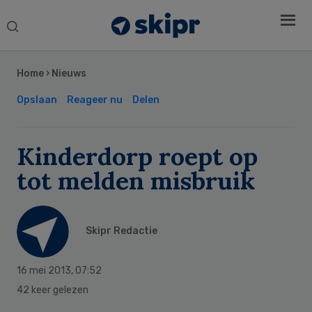
Search
this
Secondary
website
Sidebar
Home
›
Nieuws
Opslaan
Reageer nu
Delen
Kinderdorp roept op
tot melden misbruik
Skipr Redactie
16 mei 2013
,
07:52
42 keer gelezen