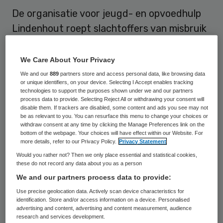
De organisatie voor jeugd- en opvoedhulp
Lindenhout roept slachtoffers van misbruik
in Kinderdorp Neerbosch in Nijmegen op om
zich te melden. Lindenhout heeft daarvoor
We Care About Your Privacy
donderdag in advertenties in diverse media
We and our
889
partners store and access personal data, like browsing data
or unique identifiers, on your device. Selecting I Accept enables tracking
een speciaal telefoonnummer
technologies to support the purposes shown under we and our partners
process data to provide. Selecting Reject All or withdrawing your consent will
bekendgemaakt.
disable them. If trackers are disabled, some content and ads you see may not
be as relevant to you. You can resurface this menu to change your choices or
withdraw consent at any time by clicking the Manage Preferences link on the
Lindenhout is de opvolger van het
bottom of the webpage. Your choices will have effect within our Website. For
Kinderdorp, dat niet meer in gebruik is als
more details, refer to our Privacy Policy.
Privacy Statement
instelling voor kinderbescherming. Sinds
Would you rather not? Then we only place essential and statistical cookies,
these do not record any data about you as a person
enige tijd duiken verhalen van ex-pupillen
We and our partners process data to provide:
op, die zeggen dat zij tussen 1975 en 1985
Use precise geolocation data. Actively scan device characteristics for
seksueel zijn misbruikt in de instelling.
identification. Store and/or access information on a device. Personalised
advertising and content, advertising and content measurement, audience
Lindenhout heeft het Verwey-Jonker
research and services development.